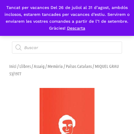
Tancat per vacances Del 26 de juliol al 31 d’agost, ambdós
Fes-te'n sòcia
inclosos, estarem tancades per vacances d’estiu. Servirem o
enviarem les vostres comandes a partir de l’1 de setembre.
Gràcies!
Descarta
Inici
/
Llibres
/
Assaig
/
Memòria
/
Països Catalans
/ MIQUEL GRAU
53/1977