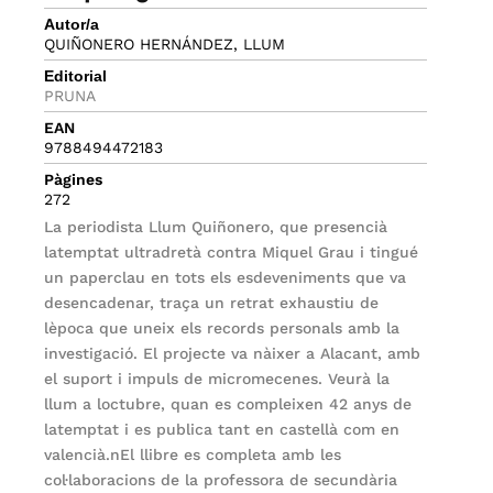
Autor/a
QUIÑONERO HERNÁNDEZ, LLUM
Editorial
PRUNA
EAN
9788494472183
Pàgines
272
La periodista Llum Quiñonero, que presencià
latemptat ultradretà contra Miquel Grau i tingué
un paperclau en tots els esdeveniments que va
desencadenar, traça un retrat exhaustiu de
lèpoca que uneix els records personals amb la
investigació. El projecte va nàixer a Alacant, amb
el suport i impuls de micromecenes. Veurà la
llum a loctubre, quan es compleixen 42 anys de
latemptat i es publica tant en castellà com en
valencià.nEl llibre es completa amb les
col·laboracions de la professora de secundària