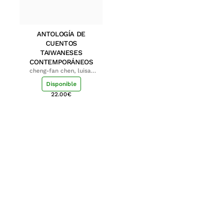
ANTOLOGÍA DE
CUENTOS
TAIWANESES
CONTEMPORÁNEOS
cheng-fan chen, luisa;
shu-ying chang, luisa
Disponible
22.00
€