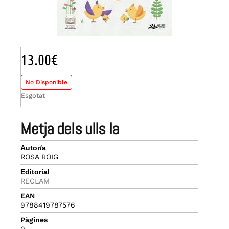
13.00
€
No Disponible
Esgotat
metja dels ulls la
Autor/a
ROSA ROIG
Editorial
RECLAM
EAN
9788419787576
Pàgines
0