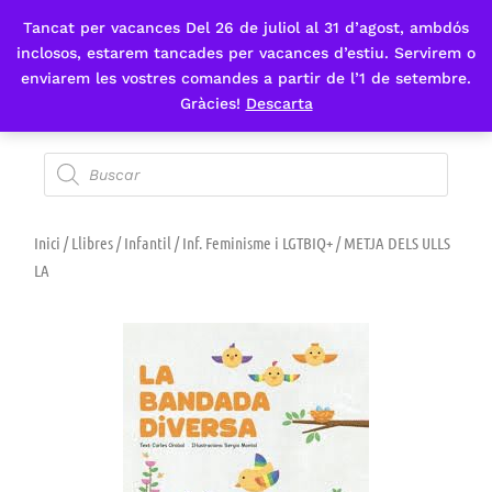
Tancat per vacances Del 26 de juliol al 31 d’agost, ambdós
Fes-te'n sòcia
inclosos, estarem tancades per vacances d’estiu. Servirem o
enviarem les vostres comandes a partir de l’1 de setembre.
Gràcies!
Descarta
Inici
/
Llibres
/
Infantil
/
Inf. Feminisme i LGTBIQ+
/ METJA DELS ULLS
LA