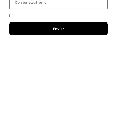
He acceptat i llegit la
política de privadesa
Enviar