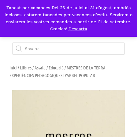
Tancat per vacances Del 26 de juliol al 31 d’agost, ambdós
Fes-te'n sòcia
inclosos, estarem tancades per vacances d’estiu. Servirem o
enviarem les vostres comandes a partir de l’1 de setembre.
Gràcies!
Descarta
Inici
/
Llibres
/
Assaig
/
Educació
/ MESTRES DE LA TERRA.
EXPERIÈNCIES PEDAGÒGIQUES D’ARREL POPULAR