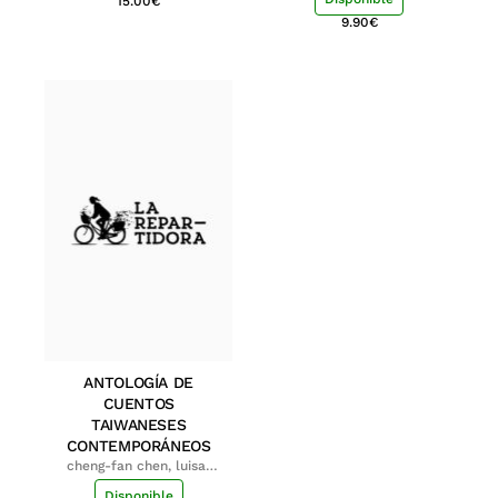
15.00
€
9.90
€
ANTOLOGÍA DE
CUENTOS
TAIWANESES
CONTEMPORÁNEOS
cheng-fan chen, luisa;
shu-ying chang, luisa
Disponible