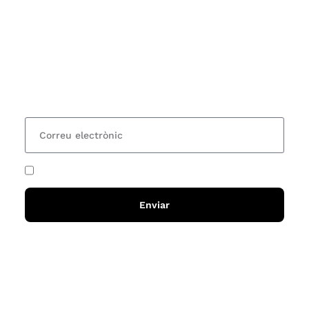
Subscriu-te
Vols estar al corrent dels actes i cursos que
organitzem i rebre les nostres recomanacions de
lectures? Subscriu-te al nostre butlletí i rebràs cada
15 dies una actualització amb totes les novetats
He acceptat i llegit la
política de privadesa
Enviar