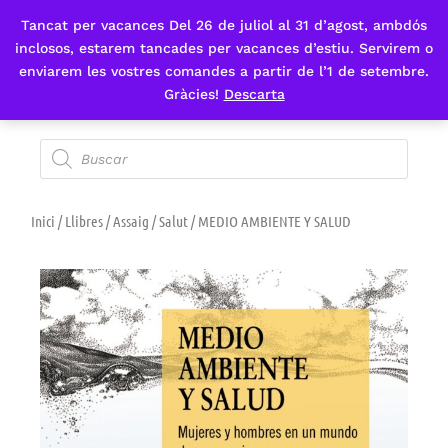
Tancat per vacances Del 26 de juliol al 31 d’agost, ambdós
Fes-te'n sòcia
inclosos, estarem tancades per vacances d’estiu. Servirem o
enviarem les vostres comandes a partir de l’1 de setembre.
Gràcies!
Descarta
Inici
/
Llibres
/
Assaig
/
Salut
/ MEDIO AMBIENTE Y SALUD