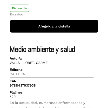
Disponible
En estoc
Afegeix a la cistella
medio ambiente y salud
Autor/a
VALLS-LLOBET, CARME
Editorial
CATEDRA
EAN
9788437637938
Pàgines
520
En la actualidad, numerosas enfermedades y