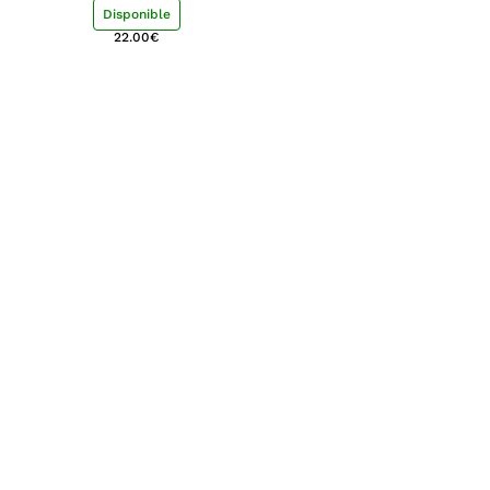
shu-ying chang, luisa
Disponible
22.00
€