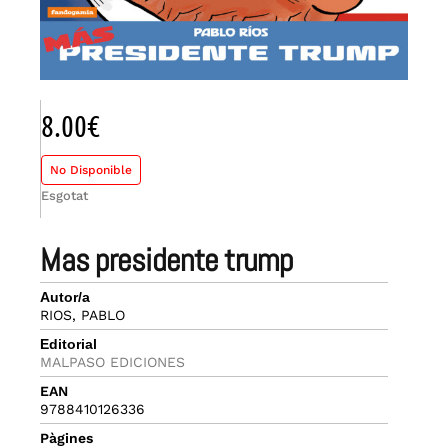
8.00
€
No Disponible
Esgotat
mas presidente trump
Autor/a
RIOS, PABLO
Editorial
MALPASO EDICIONES
EAN
9788410126336
Pàgines