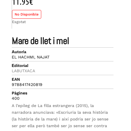
11.95
€
No Disponible
Esgotat
mare de llet i mel
Autor/a
EL HACHMI, NAJAT
Editorial
LABUTXACA
EAN
9788417420819
Pàgines
400
A l’epíleg de La filla estrangera (2015), la
narradora anunciava: «Escriuria la seva història
(la història de la mare) i així podria ser jo sense
ser per ella però també ser jo sense ser contra