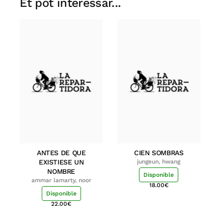
Et pot interessar...
ANTES DE QUE
CIEN SOMBRAS
EXISTIESE UN
jungeun, hwang
NOMBRE
Disponible
ammar lamarty, noor
18.00
€
Disponible
22.00
€