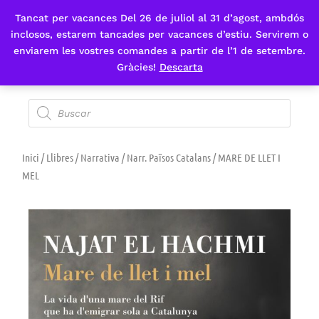
Tancat per vacances Del 26 de juliol al 31 d’agost, ambdós
Fes-te'n sòcia
inclosos, estarem tancades per vacances d’estiu. Servirem o
enviarem les vostres comandes a partir de l’1 de setembre.
Gràcies!
Descarta
Inici
/
Llibres
/
Narrativa
/
Narr. Països Catalans
/ MARE DE LLET I
MEL