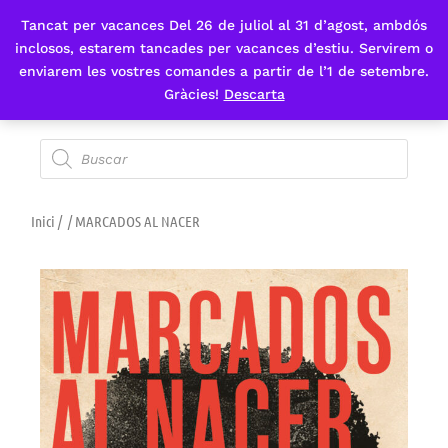
Tancat per vacances Del 26 de juliol al 31 d’agost, ambdós
Fes-te'n sòcia
inclosos, estarem tancades per vacances d’estiu. Servirem o
enviarem les vostres comandes a partir de l’1 de setembre.
Gràcies!
Descarta
Inici
/
/ MARCADOS AL NACER