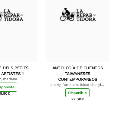
E DELS PETITS
ANTOLOGÍA DE CUENTOS
 ARTISTES 1
TAIWANESES
z, mariana
CONTEMPORÁNEOS
cheng-fan chen, luisa; shu-ying
sponible
chang, luisa
Disponible
9.90
€
22.00
€