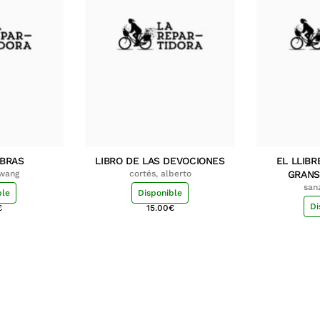
MBRAS
LIBRO DE LAS DEVOCIONES
EL LLIBR
hwang
cortés, alberto
GRANS
san
ble
Disponible
Di
€
15.00
€