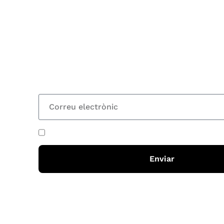
Subscriu-te
Vols estar al corrent dels actes i cursos que or
rebre les nostres recomanacions de lectures? S
nostre butlletí i rebràs cada 15 dies una actual
totes les novetats
He acceptat i llegit la
política de privadesa
Enviar