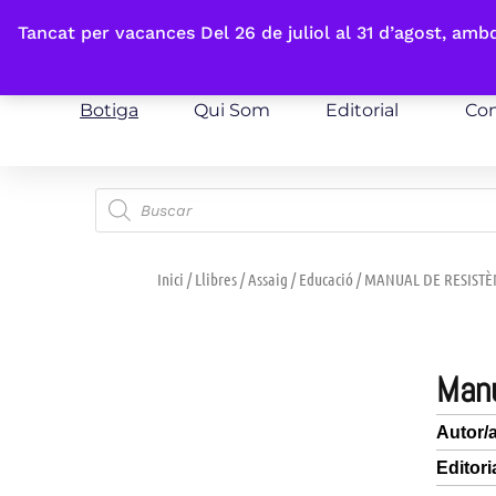
Fes-te'n sòcia
Tancat per vacances Del 26 de juliol al 31 d’agost, am
Botiga
Qui Som
Editorial
Con
Inici
/
Llibres
/
Assaig
/
Educació
/ MANUAL DE RESISTÈN
man
Autor/
Editori