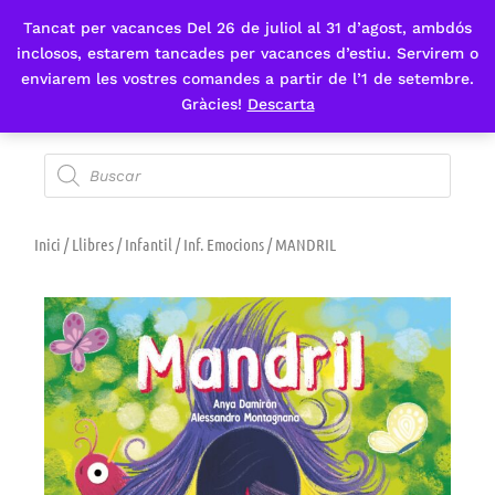
Tancat per vacances Del 26 de juliol al 31 d’agost, ambdós
Fes-te'n sòcia
inclosos, estarem tancades per vacances d’estiu. Servirem o
enviarem les vostres comandes a partir de l’1 de setembre.
Gràcies!
Descarta
Inici
/
Llibres
/
Infantil
/
Inf. Emocions
/ MANDRIL