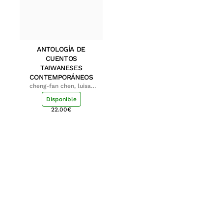
ANTOLOGÍA DE
CUENTOS
TAIWANESES
CONTEMPORÁNEOS
cheng-fan chen, luisa;
shu-ying chang, luisa
Disponible
22.00
€