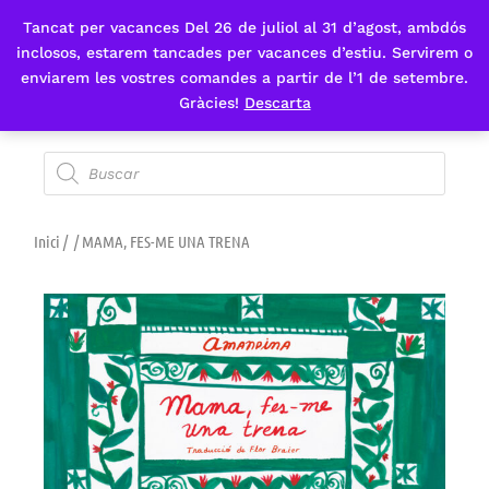
Tancat per vacances Del 26 de juliol al 31 d’agost, ambdós
Fes-te'n sòcia
inclosos, estarem tancades per vacances d’estiu. Servirem o
enviarem les vostres comandes a partir de l’1 de setembre.
Gràcies!
Descarta
Inici
/
/ MAMA, FES-ME UNA TRENA