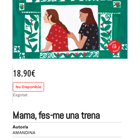
18.90
€
No Disponible
Esgotat
mama, fes-me una trena
Autor/a
AMANDINA