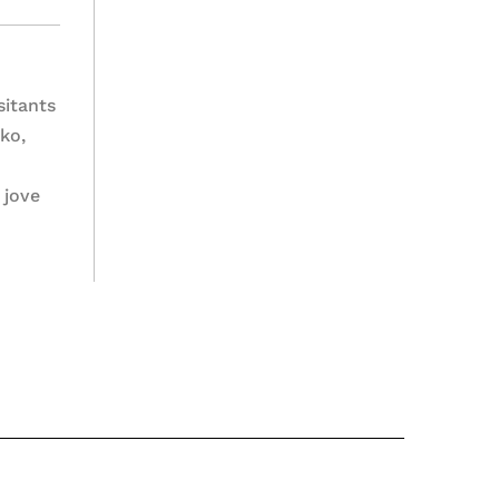
sitants
uko,
 jove