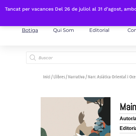
Fes-te'n sòcia
Tancat per vacances Del 26 de juliol al 31 d’agost, am
Botiga
Qui Som
Editorial
Con
Inici
/
Llibres
/
Narrativa
/
Narr. Asiàtica Oriental i Oc
mai
Autor/
Editori