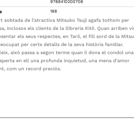
9788410200708
s
188
t sobtada de l’atractiva Mitsuko Tsuji agafa tothom per
a, inclosos els clients de la llibreria Kitô. Quan arriben vi
sentar els seus respectes, en Tarô, el fill sord de la Mits
eocupat per certs detalls de la seva història familiar.
eix, això passa a segon terme quan li dona el condol una
sperta en ell una profunda inquietud, una mena d’amor
ent, com un record preciós.