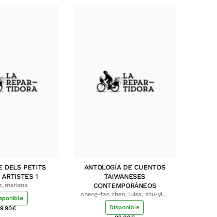
E DELS PETITS
ANTOLOGÍA DE CUENTOS
 ARTISTES 1
TAIWANESES
z, mariana
CONTEMPORÁNEOS
cheng-fan chen, luisa; shu-ying
sponible
chang, luisa
Disponible
9.90
€