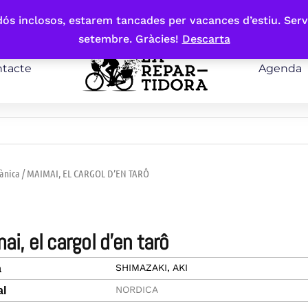
bdós inclosos, estarem tancades per vacances d’estiu. Serv
setembre. Gràcies!
Descarta
tacte
Agenda
eànica
/ MAIMAI, EL CARGOL D’EN TARÔ
mai, el cargol d’en tarô
SHIMAZAKI, AKI
a
NORDICA
al