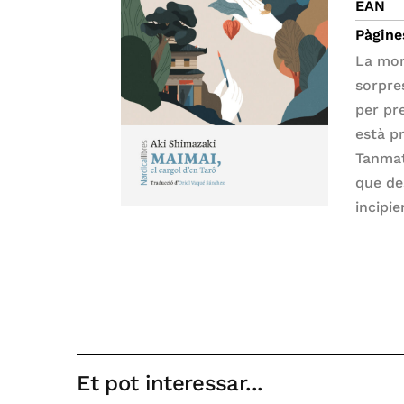
EAN
Pàgine
La mor
sorpres
per pre
està pr
Tanmat
que de
incipi
Et pot interessar...