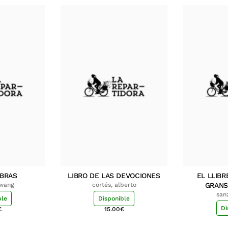
MBRAS
LIBRO DE LAS DEVOCIONES
EL LLIBR
hwang
cortés, alberto
GRANS
san
ble
Disponible
Di
€
15.00
€