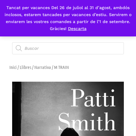
Tancat per vacances Del 26 de juliol al 31 d’agost, ambdós
Fes-te'n sòcia
inclosos, estarem tancades per vacances d’estiu. Servirem o
enviarem les vostres comandes a partir de l’1 de setembre.
Gràcies!
Descarta
Inici
/
Llibres
/
Narrativa
/ M TRAIN