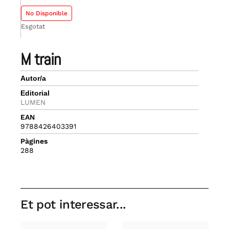
No Disponible
Esgotat
m train
Autor/a
Editorial
LUMEN
EAN
9788426403391
Pàgines
288
Et pot interessar...