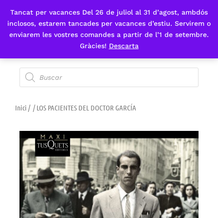
Tancat per vacances Del 26 de juliol al 31 d’agost, ambdós
Fes-te'n sòcia
inclosos, estarem tancades per vacances d’estiu. Servirem o
enviarem les vostres comandes a partir de l’1 de setembre.
Gràcies!
Descarta
Inici
/
/ LOS PACIENTES DEL DOCTOR GARCÍA