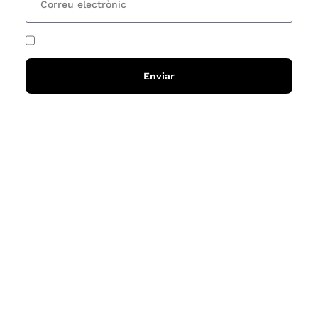
He acceptat i llegit la
política de privadesa
Enviar