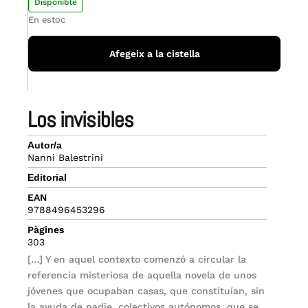
Disponible
En estoc
Afegeix a la cistella
los invisibles
Autor/a
Nanni Balestrini
Editorial
EAN
9788496453296
Pàgines
303
[…] Y en aquel contexto comenzó a circular la
referencia misteriosa de aquella novela de unos
jóvenes que ocupaban casas, que constituían, sin
la ayuda de nadie, colectivos autónomos, que se