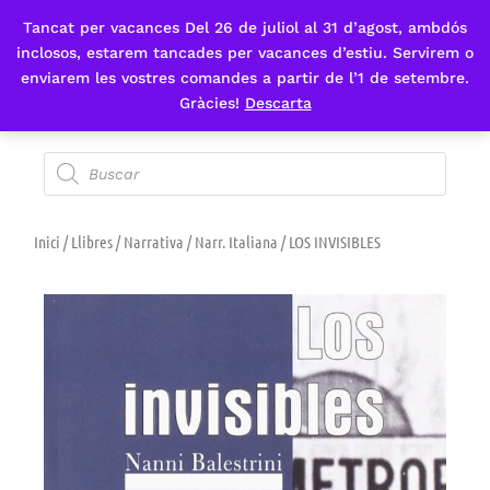
Tancat per vacances Del 26 de juliol al 31 d’agost, ambdós
Fes-te'n sòcia
inclosos, estarem tancades per vacances d’estiu. Servirem o
enviarem les vostres comandes a partir de l’1 de setembre.
Gràcies!
Descarta
Inici
/
Llibres
/
Narrativa
/
Narr. Italiana
/ LOS INVISIBLES