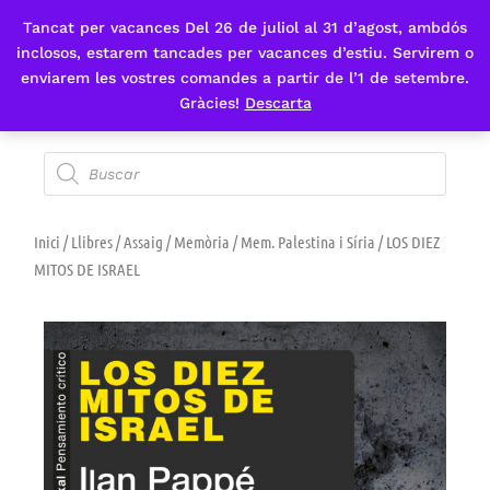
Tancat per vacances Del 26 de juliol al 31 d’agost, ambdós
Fes-te'n sòcia
inclosos, estarem tancades per vacances d’estiu. Servirem o
enviarem les vostres comandes a partir de l’1 de setembre.
Gràcies!
Descarta
Inici
/
Llibres
/
Assaig
/
Memòria
/
Mem. Palestina i Síria
/ LOS DIEZ
MITOS DE ISRAEL