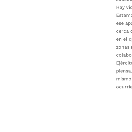
Hay vio
Estamo
ese ap
cerca 
en el 
zonas 
colabo
Ejérci
piensa
mismo 
ocurri