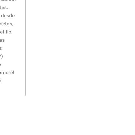
tes.
a desde
ielos,
l lío
las
s;
?)
e
omo él
á