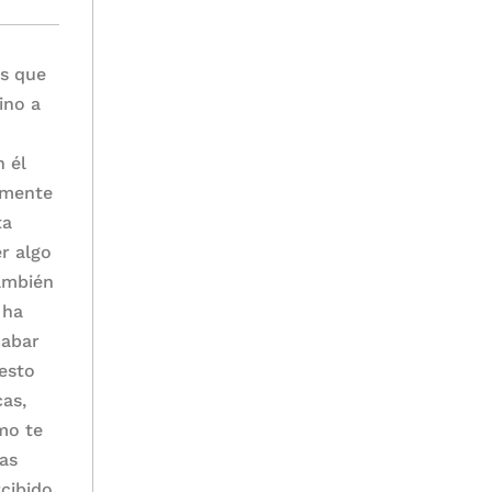
as que
ino a
 él
armente
ta
er algo
también
 ha
cabar
‘esto
cas,
mo te
sas
cibido.