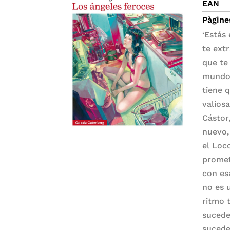
EAN
Pàgine
‘Estás
te ext
que te
mundo 
tiene 
valios
Cástor
nuevo,
el Loc
promet
con es
no es 
ritmo 
sucede
sucede