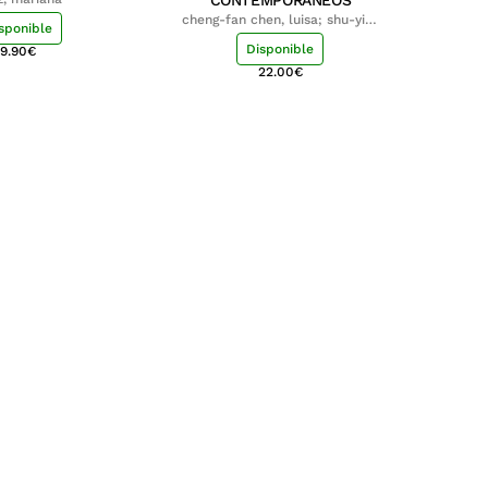
CONTEMPORÁNEOS
cheng-fan chen, luisa; shu-ying
sponible
chang, luisa
Disponible
9.90
€
22.00
€