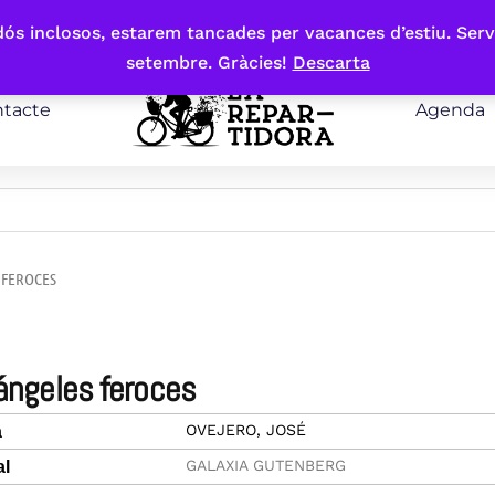
bdós inclosos, estarem tancades per vacances d’estiu. Serv
setembre. Gràcies!
Descarta
tacte
Agenda
 FEROCES
 ángeles feroces
OVEJERO, JOSÉ
a
GALAXIA GUTENBERG
al