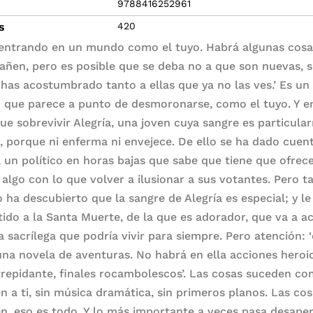
9788416252961
s
420
 entrando en un mundo como el tuyo. Habrá algunas cos
rañen, pero es posible que se deba no a que son nuevas, s
 has acostumbrado tanto a ellas que ya no las ves.’ Es un
que parece a punto de desmoronarse, como el tuyo. Y en
que sobrevivir Alegría, una joven cuya sangre es particul
a, porque ni enferma ni envejece. De ello se ha dado cuen
, un político en horas bajas que sabe que tiene que ofrec
 algo con lo que volver a ilusionar a sus votantes. Pero 
o ha descubierto que la sangre de Alegría es especial; y le
ido a la Santa Muerte, de la que es adorador, que va a a
a sacrílega que podría vivir para siempre. Pero atención: 
una novela de aventuras. No habrá en ella acciones heroi
trepidante, finales rocambolescos’. Las cosas suceden co
n a ti, sin música dramática, sin primeros planos. Las co
n, eso es todo. Y lo más importante a veces pasa desaper