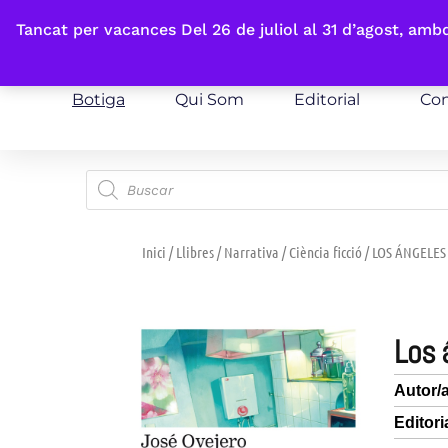
Fes-te'n sòcia
Tancat per vacances Del 26 de juliol al 31 d’agost, am
Botiga
Qui Som
Editorial
Con
Inici
/
Llibres
/
Narrativa
/
Ciència ficció
/ LOS ÁNGELES
los
Autor/
Editori