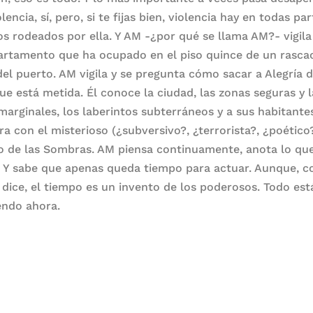
lencia, sí, pero, si te fijas bien, violencia hay en todas par
s rodeados por ella. Y AM -¿por qué se llama AM?- vigil
artamento que ha ocupado en el piso quince de un rascac
del puerto. AM vigila y se pregunta cómo sacar a Alegría de
que está metida. Él conoce la ciudad, las zonas seguras y 
marginales, los laberintos subterráneos y a sus habitante
ra con el misterioso (¿subversivo?, ¿terrorista?, ¿poético
to de las Sombras. AM piensa continuamente, anota lo qu
. Y sabe que apenas queda tiempo para actuar. Aunque, c
dice, el tiempo es un invento de los poderosos. Todo est
endo ahora.