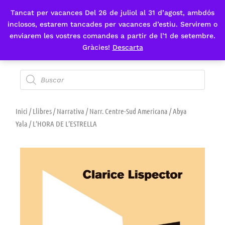
Tancat per vacances Del 26 de juliol al 31 d’agost, ambdós
Fes-te'n sòcia
inclosos, estarem tancades per vacances d’estiu. Servirem o
enviarem les vostres comandes a partir de l’1 de setembre.
Gràcies!
Descarta
Inici
/
Llibres
/
Narrativa
/
Narr. Centre-Sud Americana / Abya
Yala
/ L’HORA DE L’ESTRELLA