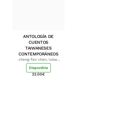
ANTOLOGÍA DE
CUENTOS
TAIWANESES
CONTEMPORÁNEOS
cheng-fan chen, luisa;
shu-ying chang, luisa
Disponible
22.00
€