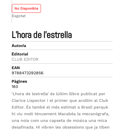
No Disponible
Esgotat
l’hora de l’estrella
Autor/a
Editorial
CLUB EDITOR
EAN
9788473292856
Pàgines
160
‘Lhora de lestrella’ és lúltim llibre publicat per
Clarice Lispector i el primer que acollim al Club
Editor. És també el més estimat a Brasil perquè
hi viu molt tènuement Macabéa la mecanògrafa,
una noia com una capseta de música una mica
desafinada. Hi vibren les obsessions que ja tiben