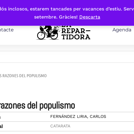
bdós inclosos, estarem tancades per vacances d’estiu. Serv
setembre. Gràcies!
Descarta
tacte
Agenda
AS RAZONES DEL POPULISMO
 razones del populismo
FERNÁNDEZ LIRIA, CARLOS
a
CATARATA
al