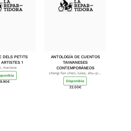
E DELS PETITS
ANTOLOGÍA DE CUENTOS
 ARTISTES 1
TAIWANESES
z, mariana
CONTEMPORÁNEOS
cheng-fan chen, luisa; shu-ying
sponible
chang, luisa
Disponible
9.90
€
22.00
€