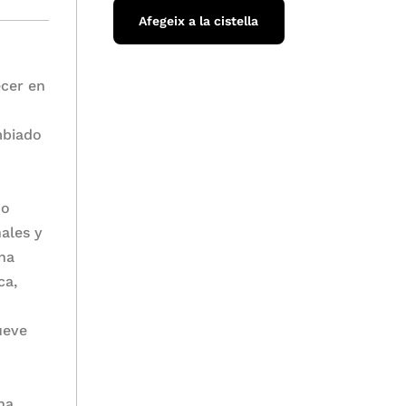
Afegeix a la cistella
cer en
mbiado
do
ales y
una
ca,
ueve
na