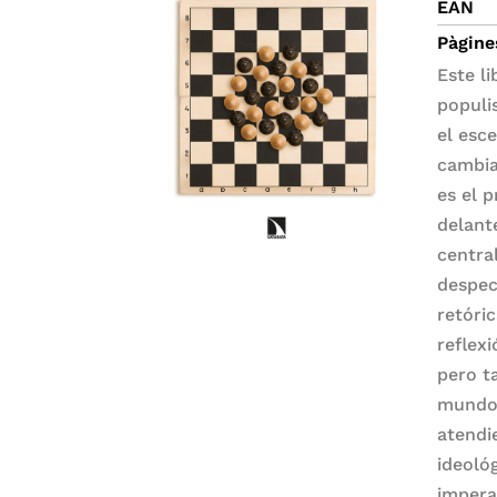
EAN
Pàgine
Este l
populi
el esce
cambia
es el 
delant
centra
despec
retóri
reflex
pero t
mundo 
atendi
ideoló
impera