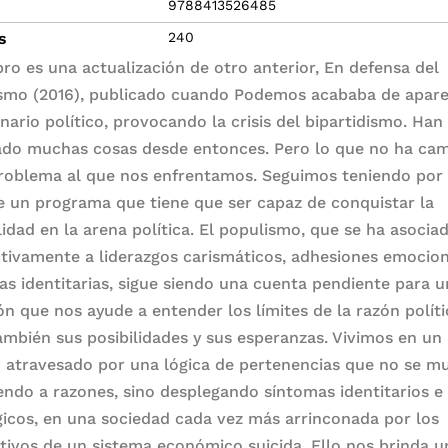
9788413526485
s
240
ibro es una actualización de otro anterior, En defensa del
smo (2016), publicado cuando Podemos acababa de apare
nario político, provocando la crisis del bipartidismo. Han
do muchas cosas desde entonces. Pero lo que no ha ca
problema al que nos enfrentamos. Seguimos teniendo por
e un programa que tiene que ser capaz de conquistar la
lidad en la arena política. El populismo, que se ha asocia
tivamente a liderazgos carismáticos, adhesiones emocion
cas identitarias, sigue siendo una cuenta pendiente para 
ión que nos ayude a entender los límites de la razón políti
ambién sus posibilidades y sus esperanzas. Vivimos en un
atravesado por una lógica de pertenencias que no se m
endo a razones, sino desplegando síntomas identitarios e
gicos, en una sociedad cada vez más arrinconada por los
tivos de un sistema económico suicida. Ello nos brinda u