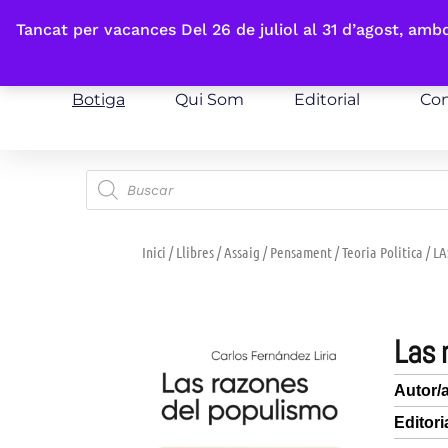
Fes-te'n sòcia
Tancat per vacances Del 26 de juliol al 31 d’agost, am
Botiga
Qui Som
Editorial
Con
Inici
/
Llibres
/
Assaig
/
Pensament
/
Teoria Politica
/ L
las
Autor/
Editori