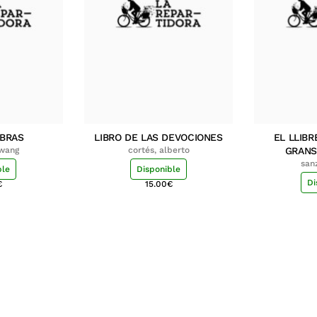
MBRAS
LIBRO DE LAS DEVOCIONES
EL LLIBR
hwang
cortés, alberto
GRANS
san
ble
Disponible
Di
€
15.00
€