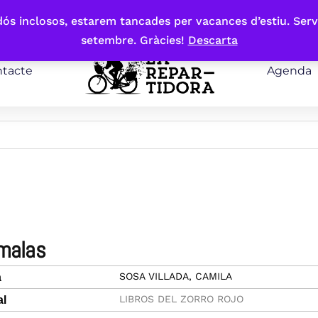
bdós inclosos, estarem tancades per vacances d’estiu. Serv
setembre. Gràcies!
Descarta
tacte
Agenda
 malas
SOSA VILLADA, CAMILA
a
LIBROS DEL ZORRO ROJO
al