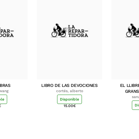
MBRAS
LIBRO DE LAS DEVOCIONES
EL LLIBR
hwang
cortés, alberto
GRANS
san
ble
Disponible
Di
€
15.00
€