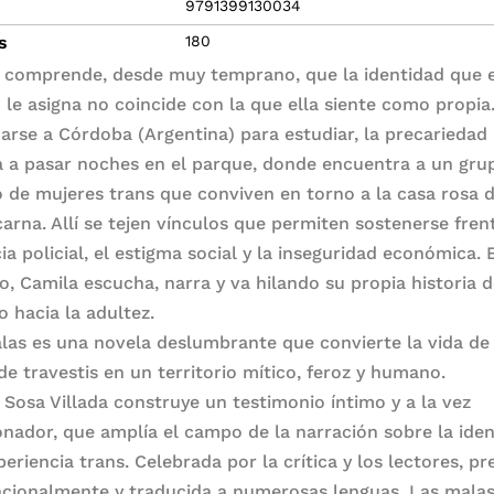
9791399130034
s
180
 comprende, desde muy temprano, que la identidad que 
le asigna no coincide con la que ella siente como propia.
darse a Córdoba (Argentina) para estudiar, la precariedad 
 a pasar noches en el parque, donde encuentra a un gru
o de mujeres trans que conviven en torno a la casa rosa d
carna. Allí se tejen vínculos que permiten sostenerse frent
ia policial, el estigma social y la inseguridad económica. 
o, Camila escucha, narra y va hilando su propia historia 
o hacia la adultez.
las es una novela deslumbrante que convierte la vida de
de travestis en un territorio mítico, feroz y humano.
 Sosa Villada construye un testimonio íntimo y a la vez
onador, que amplía el campo de la narración sobre la ide
periencia trans. Celebrada por la crítica y los lectores, p
acionalmente y traducida a numerosas lenguas, Las malas