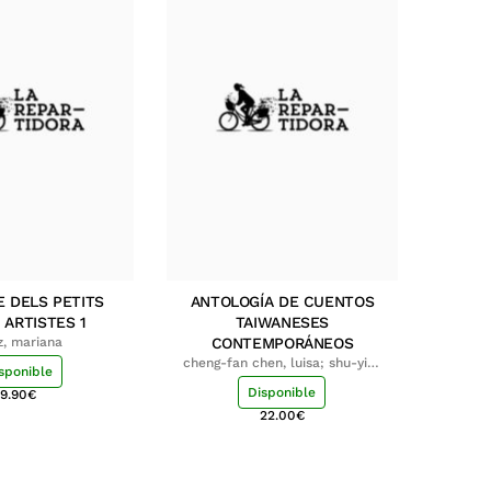
E DELS PETITS
ANTOLOGÍA DE CUENTOS
 ARTISTES 1
TAIWANESES
z, mariana
CONTEMPORÁNEOS
cheng-fan chen, luisa; shu-ying
sponible
chang, luisa
Disponible
9.90
€
22.00
€