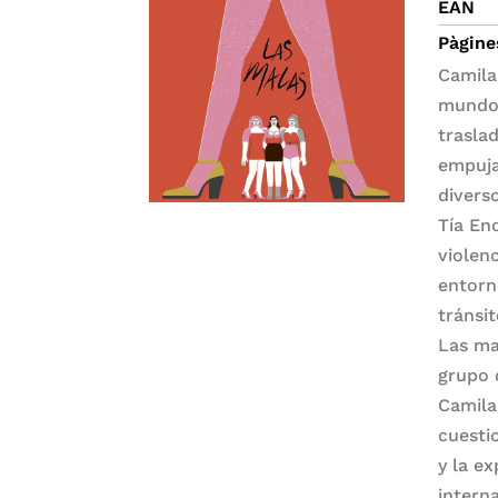
EAN
Pàgine
Camila
mundo 
trasla
empuja
divers
Tía En
violenc
entorn
tránsit
Las ma
grupo 
Camila
cuesti
y la ex
intern