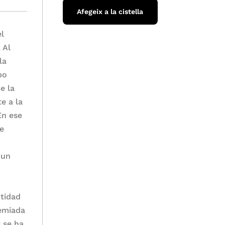
Afegeix a la cistella
el
 Al
la
po
e la
e a la
En ese
de
 un
ntidad
remiada
 se ha