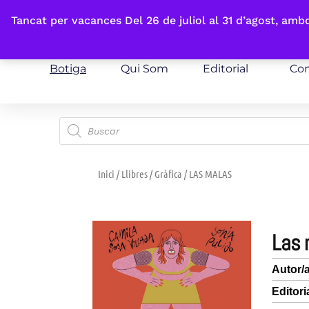
Fes-te'n sòcia
Tancat per vacances Del 26 de juliol al 31 d’agost, am
Botiga
Qui Som
Editorial
Con
Inici
/
Llibres
/
Gràfica
/ LAS MALAS
las
Autor/
Editori