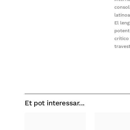
consol
latino
El leng
potent
crític
travest
Et pot interessar...