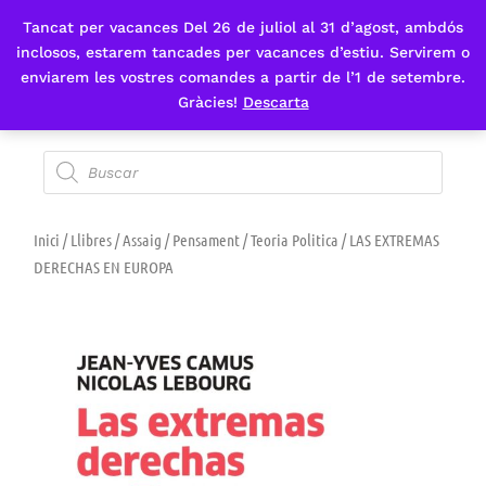
Tancat per vacances Del 26 de juliol al 31 d’agost, ambdós
Fes-te'n sòcia
inclosos, estarem tancades per vacances d’estiu. Servirem o
enviarem les vostres comandes a partir de l’1 de setembre.
Gràcies!
Descarta
Inici
/
Llibres
/
Assaig
/
Pensament
/
Teoria Politica
/ LAS EXTREMAS
DERECHAS EN EUROPA