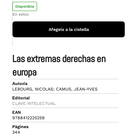
Disponible
En estoc
Afegeix a la cistella
las extremas derechas en
europa
Autor/a
LEBOURG, NICOLAS; CAMUS, JEAN-YVES
Editorial
CLAVE INTELECTUAL
EAN
9788412225259
Pàgines
344