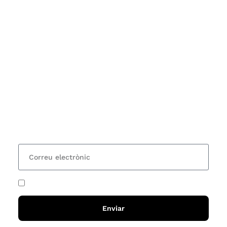
Subscriu-te
Vols estar al corrent dels actes i cursos que
organitzem i rebre les nostres recomanacions de
lectures? Subscriu-te al nostre butlletí i rebràs cada
15 dies una actualització amb totes les novetats
He acceptat i llegit la
política de privadesa
Enviar