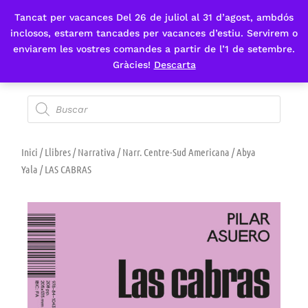
Tancat per vacances Del 26 de juliol al 31 d’agost, ambdós
Fes-te'n sòcia
inclosos, estarem tancades per vacances d’estiu. Servirem o
enviarem les vostres comandes a partir de l’1 de setembre.
Gràcies!
Descarta
Inici
/
Llibres
/
Narrativa
/
Narr. Centre-Sud Americana / Abya
Yala
/ LAS CABRAS