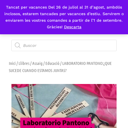
Tancat per vacances Del 26 de juliol al 31 d’agost, ambdós
Fes-te'n sòcia
inclosos, estarem tancades per vacances d’estiu. Servirem o
enviarem les vostres comandes a partir de l’1 de setembre.
Gràcies!
Descarta
Inici
/
Llibres
/
Assaig
/
Educació
/ LABORATORIO PANTONO:¿QUE
SUCEDE CUANDO ESTAMOS JUNTAS?