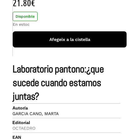
21.80
€
Disponible
En estoc
Afegeix a la cistella
laboratorio pantono:¿que
sucede cuando estamos
juntas?
Autor/a
GARCIA CANO, MARTA
Editorial
OCTAEDRO
EAN