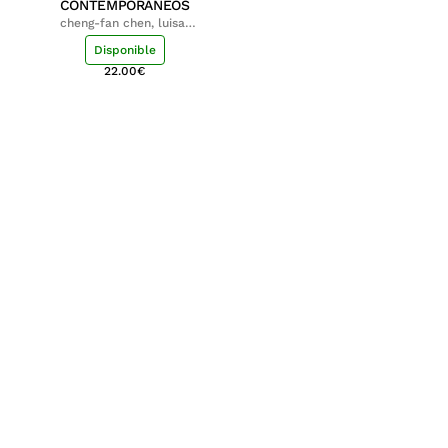
CONTEMPORÁNEOS
cheng-fan chen, luisa;
shu-ying chang, luisa
Disponible
22.00
€