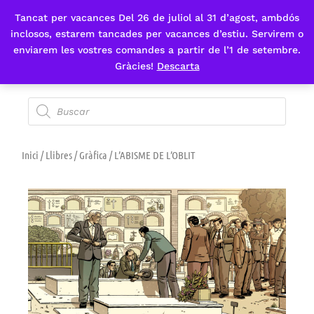
Tancat per vacances Del 26 de juliol al 31 d’agost, ambdós
Fes-te'n sòcia
inclosos, estarem tancades per vacances d’estiu. Servirem o
enviarem les vostres comandes a partir de l’1 de setembre.
Gràcies!
Descarta
Inici
/
Llibres
/
Gràfica
/ L’ABISME DE L’OBLIT