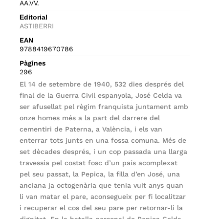
AA.VV.
Editorial
ASTIBERRI
EAN
9788419670786
Pàgines
296
El 14 de setembre de 1940, 532 dies després del
final de la Guerra Civil espanyola, José Celda va
ser afusellat pel règim franquista juntament amb
onze homes més a la part del darrere del
cementiri de Paterna, a València, i els van
enterrar tots junts en una fossa comuna. Més de
set dècades després, i un cop passada una llarga
travessia pel costat fosc d’un país acomplexat
pel seu passat, la Pepica, la filla d’en José, una
anciana ja octogenària que tenia vuit anys quan
li van matar el pare, aconsegueix per fi localitzar
i recuperar el cos del seu pare per retornar-li la
dignitat. En la batalla personal de Pepica Celda