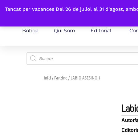
Fes-te'n sòcia
Tancat per vacances Del 26 de juliol al 31 d’agost, am
Botiga
Qui Som
Editorial
Con
Inici
/
Fanzine
/ LABIO ASESINO 1
lab
Autor/
Editori