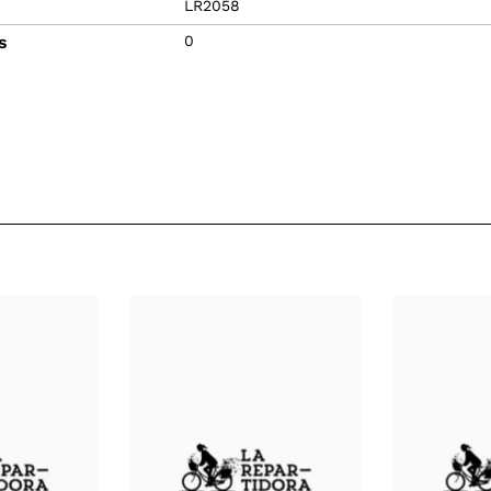
LR2058
s
0