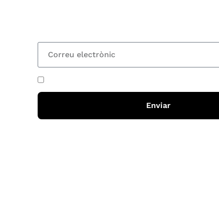
nostre butlletí i rebràs cada 15 dies una actual
totes les novetats
He acceptat i llegit la
política de privadesa
Enviar