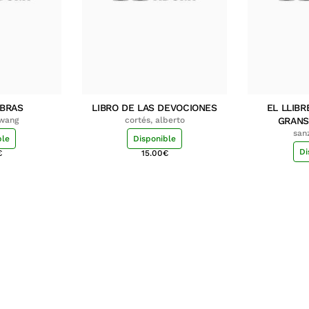
MBRAS
LIBRO DE LAS DEVOCIONES
EL LLIBR
hwang
cortés, alberto
GRANS
san
ble
Disponible
Di
€
15.00
€