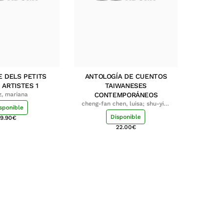
E DELS PETITS
ANTOLOGÍA DE CUENTOS
 ARTISTES 1
TAIWANESES
z, mariana
CONTEMPORÁNEOS
cheng-fan chen, luisa; shu-ying
sponible
chang, luisa
Disponible
9.90
€
22.00
€