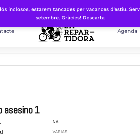
bdós inclosos, estarem tancades per vacances d’estiu. Serv
setembre. Gràcies!
Descarta
tacte
Agenda
io asesino 1
NA
a
VARIAS
al