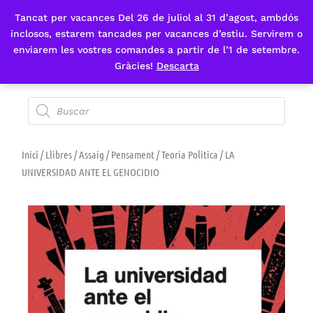
Tancat per vacances Del 26 de juliol al 31 d’agost, ambdós
Fes-te'n sòcia
inclosos, estarem tancades per vacances d’estiu. Servirem o
enviarem les vostres comandes a partir de l’1 de setembre.
Gràcies!
Descarta
Inici
/
Llibres
/
Assaig
/
Pensament
/
Teoria Politica
/ LA
UNIVERSIDAD ANTE EL GENOCIDIO