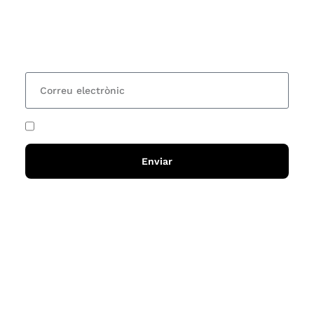
organitzem i rebre les nostres recomanacions de
lectures? Subscriu-te al nostre butlletí i rebràs cada
15 dies una actualització amb totes les novetats
He acceptat i llegit la
política de privadesa
Enviar