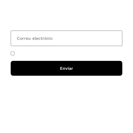
organitzem i rebre les nostres recomanacions de
lectures? Subscriu-te al nostre butlletí i rebràs cada
15 dies una actualització amb totes les novetats
He acceptat i llegit la
política de privadesa
Enviar