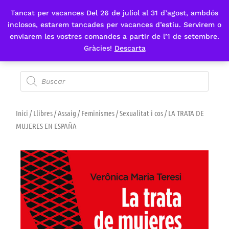
Tancat per vacances Del 26 de juliol al 31 d’agost, ambdós
Fes-te'n sòcia
inclosos, estarem tancades per vacances d’estiu. Servirem o
enviarem les vostres comandes a partir de l’1 de setembre.
Gràcies!
Descarta
Inici
/
Llibres
/
Assaig
/
Feminismes
/
Sexualitat i cos
/ LA TRATA DE
MUJERES EN ESPAÑA