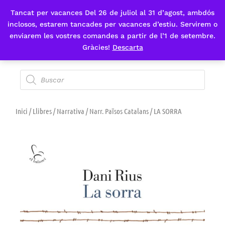
Tancat per vacances Del 26 de juliol al 31 d’agost, ambdós
Fes-te'n sòcia
inclosos, estarem tancades per vacances d’estiu. Servirem o
enviarem les vostres comandes a partir de l’1 de setembre.
Gràcies!
Descarta
Inici
/
Llibres
/
Narrativa
/
Narr. Països Catalans
/ LA SORRA