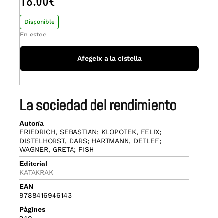
18.00
€
Disponible
En estoc
Afegeix a la cistella
la sociedad del rendimiento
Autor/a
FRIEDRICH, SEBASTIAN; KLOPOTEK, FELIX;
DISTELHORST, DARS; HARTMANN, DETLEF;
WAGNER, GRETA; FISH
Editorial
KATAKRAK
EAN
9788416946143
Pàgines