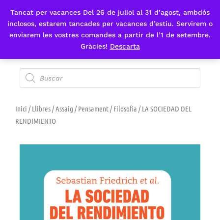
Tancat per vacances Del 26 de juliol al 31 d’agost, ambdós
Fes-te'n sòcia
inclosos, estarem tancades per vacances d’estiu. Servirem o
enviarem les vostres comandes a partir de l’1 de setembre.
Gràcies!
Descarta
Inici
/
Llibres
/
Assaig
/
Pensament
/
Filosofia
/ LA SOCIEDAD DEL
RENDIMIENTO