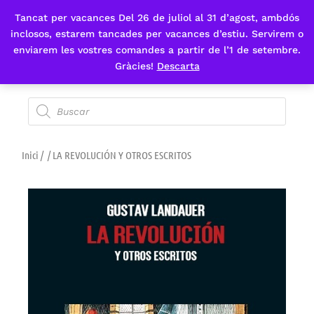
Tancat per vacances Del 26 de juliol al 31 d’agost, ambdós
Fes-te'n sòcia
inclosos, estarem tancades per vacances d’estiu. Servirem o
enviarem les vostres comandes a partir de l’1 de setembre.
Gràcies!
Descarta
Inici
/
/ LA REVOLUCIÓN Y OTROS ESCRITOS