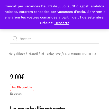
Tancat per vacances Del 26 de juliol al 31 d’agost, ambdós
Fes-te'n sòcia
inclosos, estarem tancades per vacances d’estiu. Servirem o
enviarem les vostres comandes a partir de l’1 de setembre.
Gràcies!
Descarta
Inici
/
Llibres
/
Infantil
/
Inf. Ecologisme
/ LA REVOBULLIPROTESTA
9.00
€
No Disponible
Esgotat