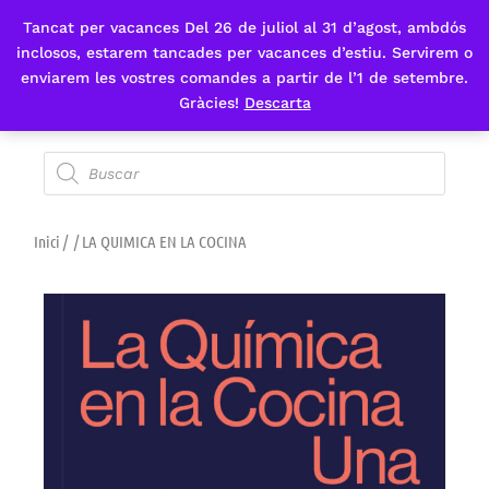
Tancat per vacances Del 26 de juliol al 31 d’agost, ambdós
Fes-te'n sòcia
inclosos, estarem tancades per vacances d’estiu. Servirem o
enviarem les vostres comandes a partir de l’1 de setembre.
Gràcies!
Descarta
Inici
/
/ LA QUIMICA EN LA COCINA