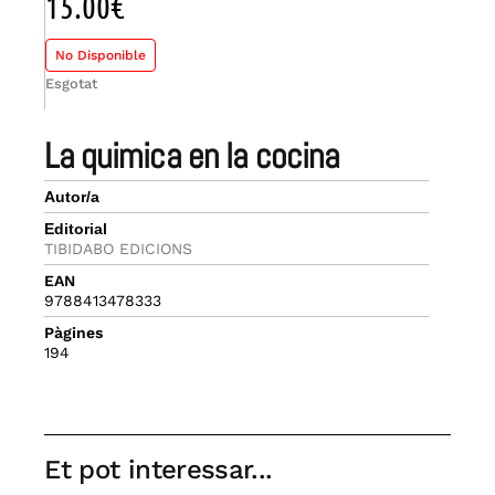
15.00
€
No Disponible
Esgotat
la quimica en la cocina
Autor/a
Editorial
TIBIDABO EDICIONS
EAN
9788413478333
Pàgines
194
Et pot interessar...