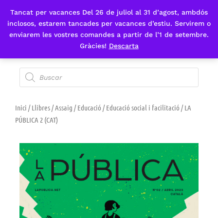
Tancat per vacances Del 26 de juliol al 31 d’agost, ambdós
Fes-te'n sòcia
inclosos, estarem tancades per vacances d’estiu. Servirem o
enviarem les vostres comandes a partir de l’1 de setembre.
Gràcies!
Descarta
Inici
/
Llibres
/
Assaig
/
Educació
/
Educació social i facilitació
/ LA
PÚBLICA 2 (CAT)