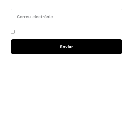
He acceptat i llegit la
política de privadesa
Enviar