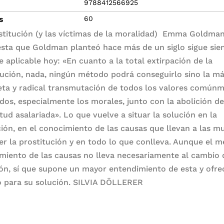
9788412566925
s
60
stitución (y las víctimas de la moralidad)  Emma Goldm
sta que Goldman planteó hace más de un siglo sigue sie
e aplicable hoy: «En cuanto a la total extirpación de la
tución, nada, ningún método podrá conseguirlo sino la m
ta y radical transmutación de todos los valores común
dos, especialmente los morales, junto con la abolición de
tud asalariada». Lo que vuelve a situar la solución en la
ión, en el conocimiento de las causas que llevan a las m
cer la prostitución y en todo lo que conlleva. Aunque el m
miento de las causas no lleva necesariamente al cambio 
ión, sí que supone un mayor entendimiento de esta y ofre
 para su solución. SILVIA DÖLLERER