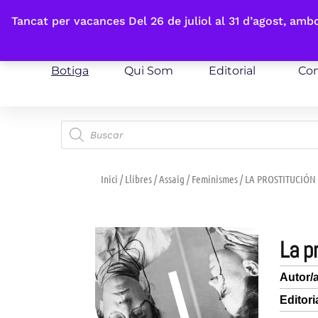
Fes-te'n sòcia
Tancat per vacances Del 26 de juliol al 31 d’agost, am
Botiga
Qui Som
Editorial
Con
Inici
/
Llibres
/
Assaig
/
Feminismes
/ LA PROSTITUCIÓN
la 
Autor/
Editori