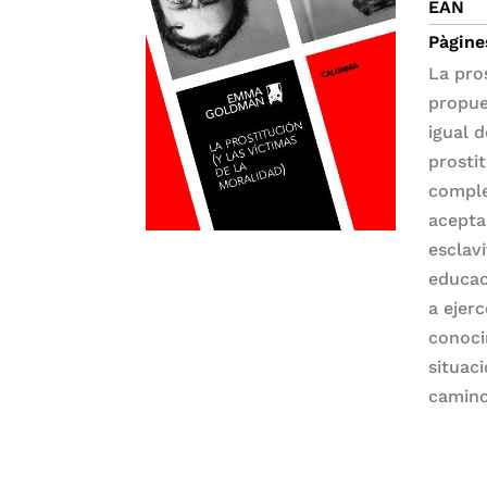
EAN
Pàgine
La pro
propue
igual d
prosti
comple
acepta
esclavi
educac
a ejer
conoci
situac
camino