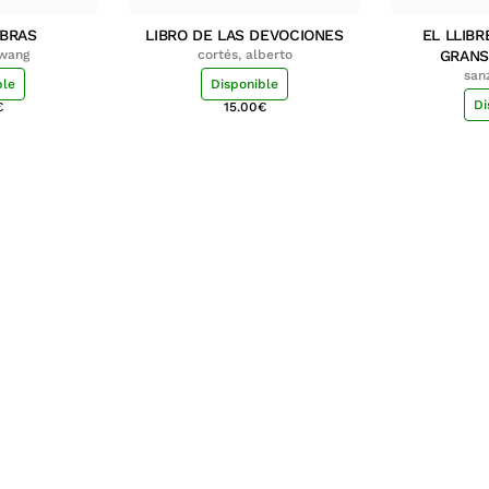
MBRAS
LIBRO DE LAS DEVOCIONES
EL LLIBR
hwang
cortés, alberto
GRANS
san
ble
Disponible
Di
€
15.00
€