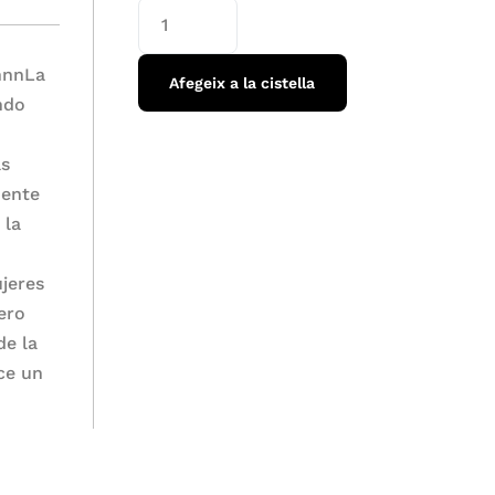
annnLa
Afegeix a la cistella
ndo
ás
mente
 la
ujeres
ero
de la
ce un