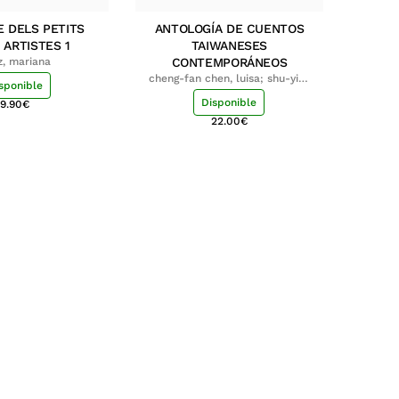
E DELS PETITS
ANTOLOGÍA DE CUENTOS
 ARTISTES 1
TAIWANESES
z, mariana
CONTEMPORÁNEOS
cheng-fan chen, luisa; shu-ying
sponible
chang, luisa
Disponible
9.90
€
22.00
€