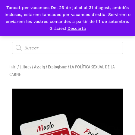
Tancat per vacances Del 26 de juliol al 31 d’agost, ambdós
Fes-te'n sòcia
inclosos, estarem tancades per vacances d’estiu. Servirem o
enviarem les vostres comandes a partir de l’1 de setembre.
Gràcies!
Descarta
Inici
/
Llibres
/
Assaig
/
Ecologisme
/ LA POLÍTICA SEXUAL DE LA
CARNE