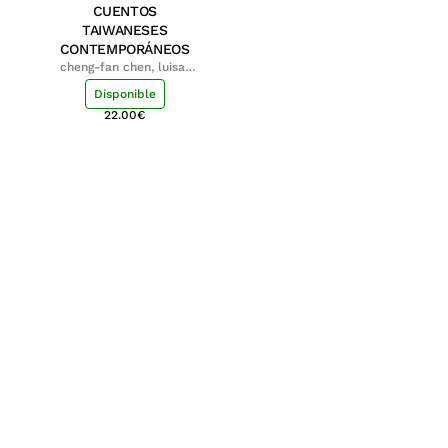
CUENTOS
TAIWANESES
CONTEMPORÁNEOS
cheng-fan chen, luisa;
shu-ying chang, luisa
Disponible
22.00
€