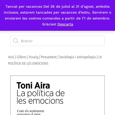
Tancat per vacances Del 26 de juliol al 31 d’agost, ambdós
Fes-te'n sòcia
inclosos, estarem tancades per vacances d’estiu. Servirem o
enviarem les vostres comandes a partir de l’1 de setembre.
Gràcies!
Descarta
Inici
/
Llibres
/
Assaig
/
Pensament
/
Sociologia i antropologia
/ LA
POLÍTICA DE LES EMOCIONS