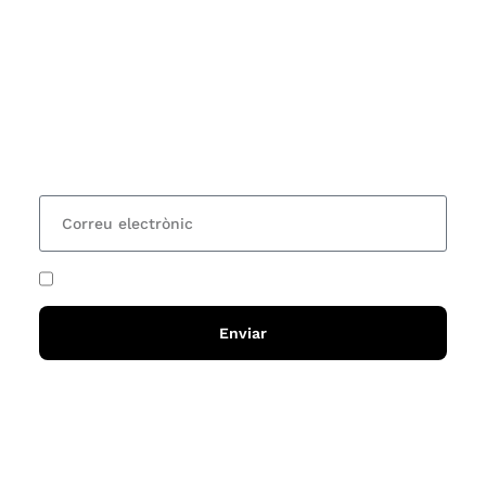
Subscriu-te
Vols estar al corrent dels actes i cursos que
organitzem i rebre les nostres recomanacions de
lectures? Subscriu-te al nostre butlletí i rebràs cada
15 dies una actualització amb totes les novetats
He acceptat i llegit la
política de privadesa
Enviar