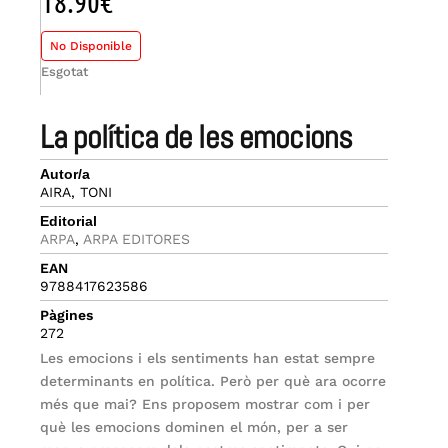
18.90
€
No Disponible
Esgotat
la política de les emocions
Autor/a
AIRA, TONI
Editorial
ARPA
,
ARPA EDITORES
EAN
9788417623586
Pàgines
272
Les emocions i els sentiments han estat sempre
determinants en política. Però per què ara ocorre
més que mai? Ens proposem mostrar com i per
què les emocions dominen el món, per a ser