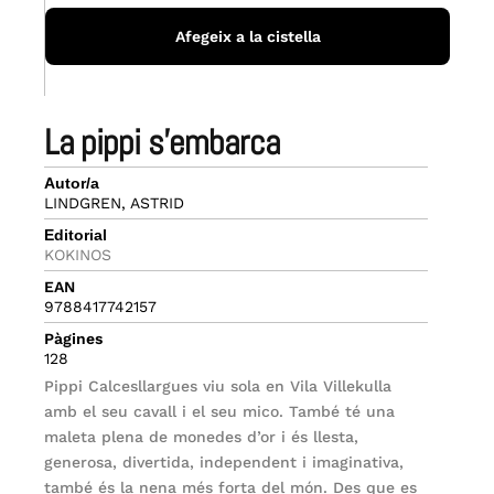
Afegeix a la cistella
la pippi s’embarca
Autor/a
LINDGREN, ASTRID
Editorial
KOKINOS
EAN
9788417742157
Pàgines
128
Pippi Calcesllargues viu sola en Vila Villekulla
amb el seu cavall i el seu mico. També té una
maleta plena de monedes d’or i és llesta,
generosa, divertida, independent i imaginativa,
també és la nena més forta del món. Des que es