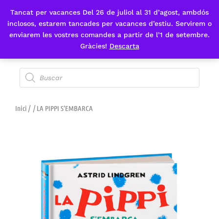
Tancat per vacances Del 26 de juliol al 31 d’agost, ambdós
Fes-te'n sòcia
inclosos, estarem tancades per vacances d’estiu. Servirem o
enviarem les vostres comandes a partir de l’1 de setembre.
Gràcies!
Descarta
Inici
/
/ LA PIPPI S’EMBARCA