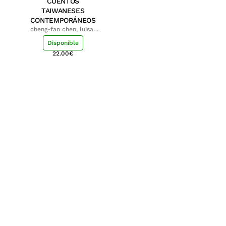
CUENTOS
TAIWANESES
CONTEMPORÁNEOS
cheng-fan chen, luisa;
shu-ying chang, luisa
Disponible
22.00
€