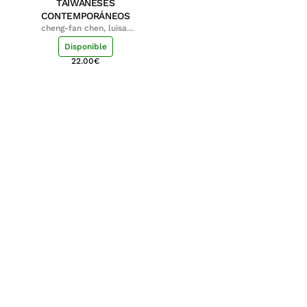
TAIWANESES
CONTEMPORÁNEOS
cheng-fan chen, luisa;
shu-ying chang, luisa
Disponible
22.00
€