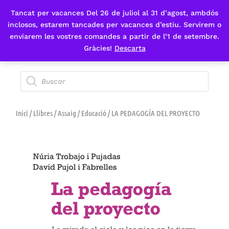
Tancat per vacances Del 26 de juliol al 31 d’agost, ambdós
Fes-te'n sòcia
inclosos, estarem tancades per vacances d’estiu. Servirem o
enviarem les vostres comandes a partir de l’1 de setembre.
Gràcies!
Descarta
Inici
/
Llibres
/
Assaig
/
Educació
/ LA PEDAGOGÍA DEL PROYECTO