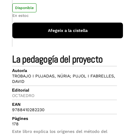
Disponible
En estoc
Afegeix a la cistella
la pedagogía del proyecto
Autor/a
TROBAJO I PUJADAS, NÚRIA; PUJOL I FABRELLES,
DAVID
Editorial
OCTAEDRO
EAN
9788410282230
Pàgines
178
Este libro explica los orígenes del método del