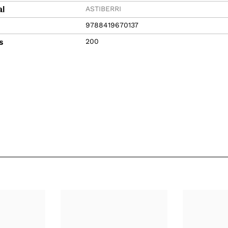
ASTIBERRI
al
9788419670137
s
200