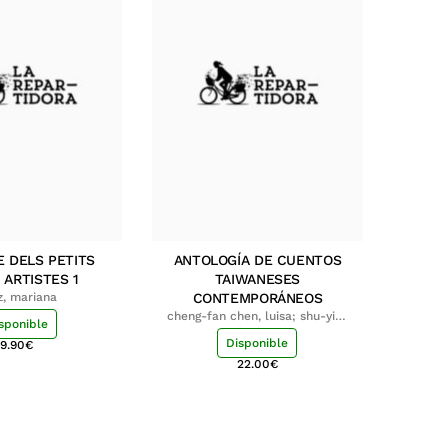
E DELS PETITS
ANTOLOGÍA DE CUENTOS
 ARTISTES 1
TAIWANESES
z, mariana
CONTEMPORÁNEOS
cheng-fan chen, luisa; shu-ying
sponible
chang, luisa
Disponible
9.90
€
22.00
€