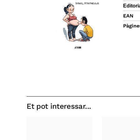
Editori
EAN
Pàgine
Et pot interessar...