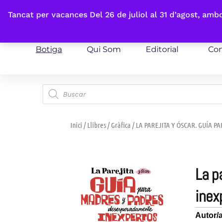
Fes-te'n sòcia
Tancat per vacances Del 26 de juliol al 31 d’agost, am
Botiga
Qui Som
Editorial
Con
Inici
/
Llibres
/
Gràfica
/ LA PAREJITA Y ÓSCAR. GUÍA 
la parejita y óscar. guía para madres y padres
inex
Autor/