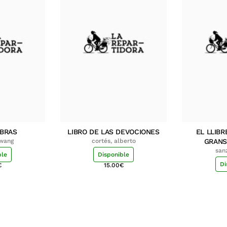
MBRAS
LIBRO DE LAS DEVOCIONES
EL LLIBR
hwang
cortés, alberto
GRANS
san
ble
Disponible
Di
€
15.00
€