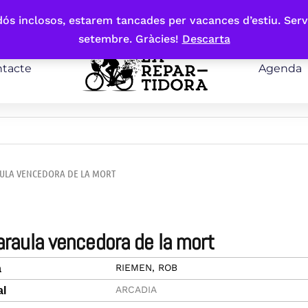
bdós inclosos, estarem tancades per vacances d’estiu. Serv
setembre. Gràcies!
Descarta
tacte
Agenda
AULA VENCEDORA DE LA MORT
paraula vencedora de la mort
RIEMEN, ROB
a
ARCADIA
al