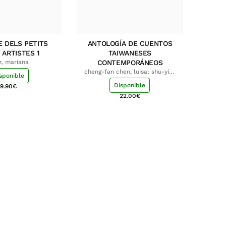
E DELS PETITS
ANTOLOGÍA DE CUENTOS
 ARTISTES 1
TAIWANESES
z, mariana
CONTEMPORÁNEOS
cheng-fan chen, luisa; shu-ying
sponible
chang, luisa
Disponible
9.90
€
22.00
€