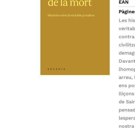
EAN
Pàgine
Les his
verita
contra 
civili
demagòg
Davant
lhomog
arreu,
ens por
lliçon
de Sai
pensad
lesper
nostra 