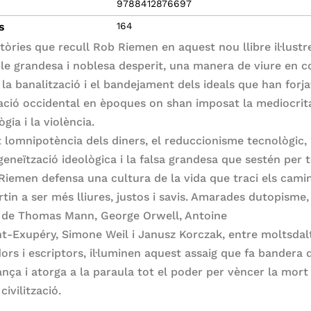
9788412876697
s
164
tòries que recull Rob Riemen en aquest nou llibre il·lustr
ble grandesa i noblesa desperit, una manera de viure en 
la banalització i el bandejament dels ideals que han forja
tzació occidental en èpoques on shan imposat la mediocrita
ia i la violència.
 lomnipotència dels diners, el reduccionisme tecnològic,
eneïtzació ideològica i la falsa grandesa que sestén per 
 Riemen defensa una cultura de la vida que traci els cami
tin a ser més lliures, justos i savis. Amarades dutopisme,
s de Thomas Mann, George Orwell, Antoine
nt-Exupéry, Simone Weil i Janusz Korczak, entre moltsdal
ors i escriptors, il·luminen aquest assaig que fa bandera 
ança i atorga a la paraula tot el poder per vèncer la mort
civilització.