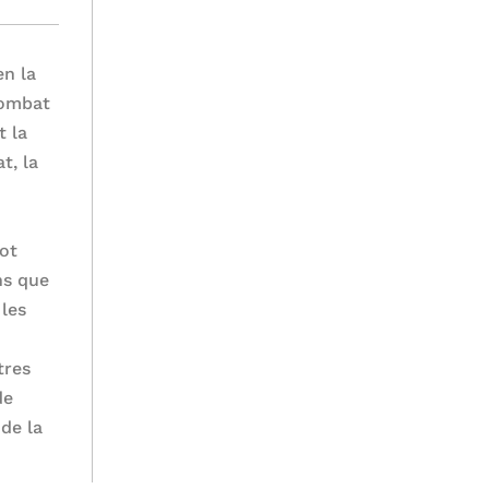
en la
combat
t la
t, la
tot
ns que
 les
tres
de
 de la