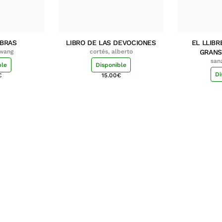
MBRAS
LIBRO DE LAS DEVOCIONES
EL LLIBR
hwang
cortés, alberto
GRANS
san
ble
Disponible
Di
€
15.00
€