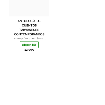
ANTOLOGÍA DE
CUENTOS
TAIWANESES
CONTEMPORÁNEOS
cheng-fan chen, luisa;
shu-ying chang, luisa
Disponible
22.00
€