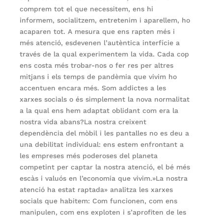
comprem tot el que necessitem, ens hi
informem, socialitzem, entretenim i aparellem, ho
acaparen tot. A mesura que ens rapten més i
més atenció, esdevenen l’autèntica interfície a
través de la qual experimentem la vida. Cada cop
ens costa més trobar-nos o fer res per altres
mitjans i els temps de pandèmia que vivim ho
accentuen encara més. Som addictes a les
xarxes socials o és simplement la nova normalitat
a la qual ens hem adaptat oblidant com era la
nostra vida abans?La nostra creixent
dependència del mòbil i les pantalles no es deu a
una debilitat individual: ens estem enfrontant a
les empreses més poderoses del planeta
competint per captar la nostra atenció, el bé més
escàs i valuós en l’economia que vivim.»La nostra
atenció ha estat raptada» analitza les xarxes
socials que habitem: Com funcionen, com ens
manipulen, com ens exploten i s’aprofiten de les