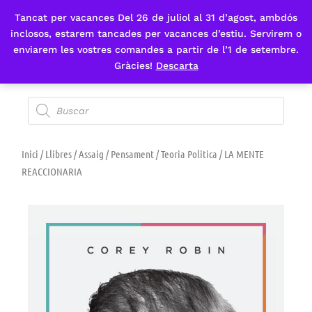
Tancat per vacances Del 26 de juliol al 31 d’agost, ambdós
Fes-te'n sòcia
inclosos, estarem tancades per vacances d’estiu. Servirem o
enviarem les vostres comandes a partir de l’1 de setembre.
Gràcies!
Descarta
Inici
/
Llibres
/
Assaig
/
Pensament
/
Teoria Politica
/ LA MENTE
REACCIONARIA