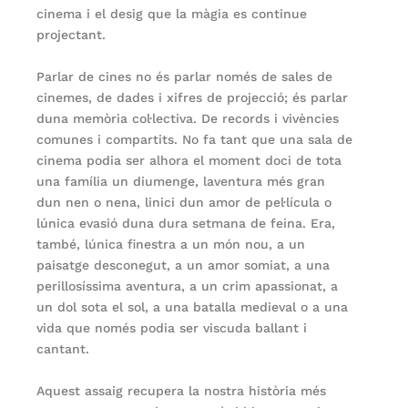
cinema i el desig que la màgia es continue
projectant.
Parlar de cines no és parlar només de sales de
cinemes, de dades i xifres de projecció; és parlar
duna memòria col·lectiva. De records i vivències
comunes i compartits. No fa tant que una sala de
cinema podia ser alhora el moment doci de tota
una família un diumenge, laventura més gran
dun nen o nena, linici dun amor de pel·lícula o
lúnica evasió duna dura setmana de feina. Era,
també, lúnica finestra a un món nou, a un
paisatge desconegut, a un amor somiat, a una
perillosíssima aventura, a un crim apassionat, a
un dol sota el sol, a una batalla medieval o a una
vida que només podia ser viscuda ballant i
cantant.
Aquest assaig recupera la nostra història més