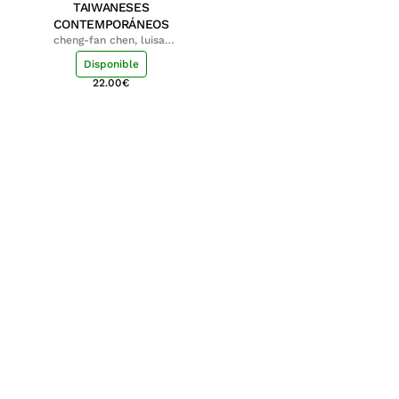
TAIWANESES
CONTEMPORÁNEOS
cheng-fan chen, luisa;
shu-ying chang, luisa
Disponible
22.00
€