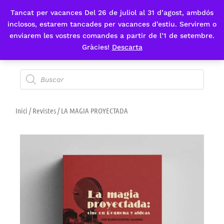
Tancat per vacances Del 26 de juliol al 31 d’agost, ambdós
Fes-te'n sòcia
inclosos, estarem tancades per vacances d’estiu. Servirem o
enviarem les vostres comandes a partir de l’1 de setembre.
Gràcies!
Descarta
Inici
/
Revistes
/ LA MAGIA PROYECTADA