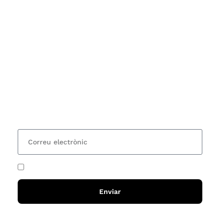
Subscriu-te
Vols estar al corrent dels actes i cursos que
organitzem i rebre les nostres recomanacions de
lectures? Subscriu-te al nostre butlletí i rebràs cada
15 dies una actualització amb totes les novetats
He acceptat i llegit la
política de privadesa
Enviar