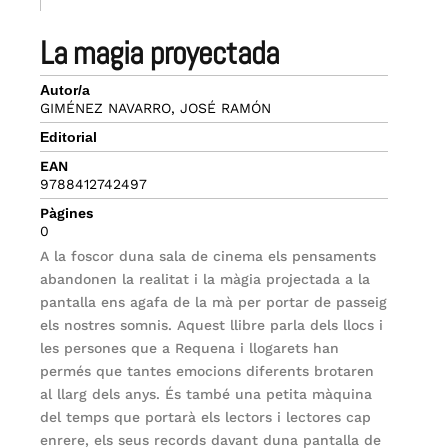
la magia proyectada
Autor/a
GIMÉNEZ NAVARRO, JOSÉ RAMÓN
Editorial
EAN
9788412742497
Pàgines
0
A la foscor duna sala de cinema els pensaments
abandonen la realitat i la màgia projectada a la
pantalla ens agafa de la mà per portar de passeig
els nostres somnis. Aquest llibre parla dels llocs i
les persones que a Requena i llogarets han
permés que tantes emocions diferents brotaren
al llarg dels anys. És també una petita màquina
del temps que portarà els lectors i lectores cap
enrere, els seus records davant duna pantalla de