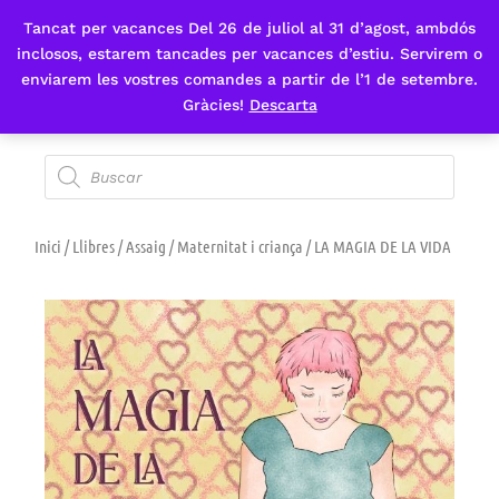
Tancat per vacances Del 26 de juliol al 31 d’agost, ambdós
Fes-te'n sòcia
inclosos, estarem tancades per vacances d’estiu. Servirem o
enviarem les vostres comandes a partir de l’1 de setembre.
Gràcies!
Descarta
Inici
/
Llibres
/
Assaig
/
Maternitat i criança
/ LA MAGIA DE LA VIDA