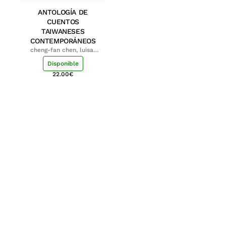
ANTOLOGÍA DE
CUENTOS
TAIWANESES
CONTEMPORÁNEOS
cheng-fan chen, luisa;
shu-ying chang, luisa
Disponible
22.00
€