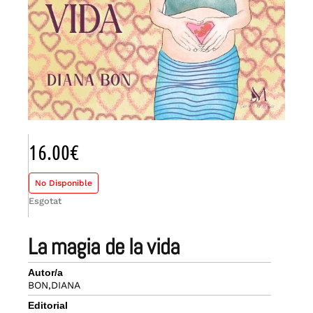
16.00
€
No Disponible
Esgotat
la magia de la vida
Autor/a
BON,DIANA
Editorial