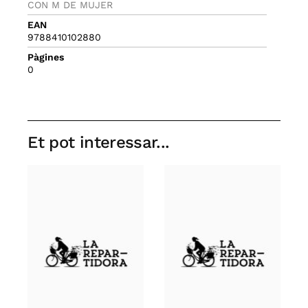
CON M DE MUJER
EAN
9788410102880
Pàgines
0
Et pot interessar...