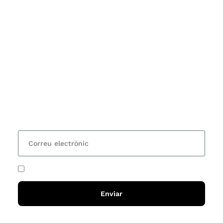
Subscriu-te
Vols estar al corrent dels actes i cursos que
organitzem i rebre les nostres recomanacions de
lectures? Subscriu-te al nostre butlletí i rebràs cada
15 dies una actualització amb totes les novetats
He acceptat i llegit la
política de privadesa
Enviar