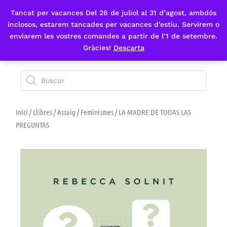
Tancat per vacances Del 26 de juliol al 31 d’agost, ambdós
Fes-te'n sòcia
inclosos, estarem tancades per vacances d’estiu. Servirem o
enviarem les vostres comandes a partir de l’1 de setembre.
Gràcies!
Descarta
Inici
/
Llibres
/
Assaig
/
Feminismes
/ LA MADRE DE TODAS LAS
PREGUNTAS