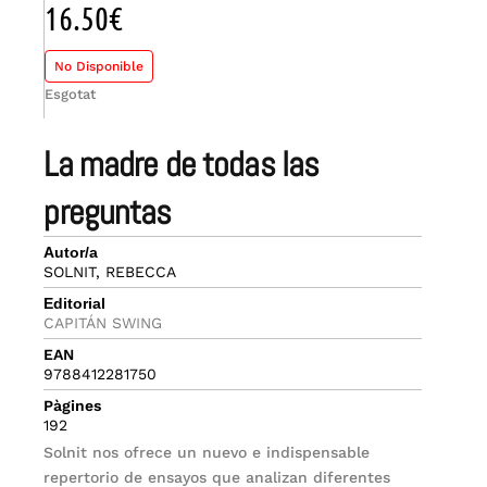
16.50
€
No Disponible
Esgotat
la madre de todas las
preguntas
Autor/a
SOLNIT, REBECCA
Editorial
CAPITÁN SWING
EAN
9788412281750
Pàgines
192
Solnit nos ofrece un nuevo e indispensable
repertorio de ensayos que analizan diferentes