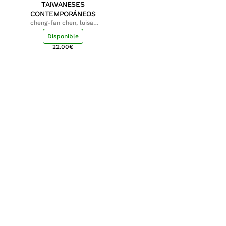
TAIWANESES
CONTEMPORÁNEOS
cheng-fan chen, luisa;
shu-ying chang, luisa
Disponible
22.00
€