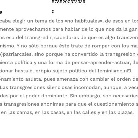
9789200373336
s
0
caba elegir un tema de los «no habituales», de esos en lo
mente aprovechamos para hablar de lo que nos da la gan
os eso del transgredir, sabedoras de que es algo transver
inismo. Y no sólo porque éste trate de romper con los m
o)patriarcales, sino porque ha convertido la transgresión
ienta política y una forma de pensar-aprender-actuar, l
tionar hasta el propio sujeto político del feminismo.nEl
onamiento asusta, pues amenaza con cambiar el orden de
 Las transgresiones silenciosas incomodan, aunque, a vec
adas por el poder dominante. Sin embargo, son necesaria
 transgresiones anónimas para que el cuestionamiento s
 en las camas, en las casas, en las calles y en las plazas.