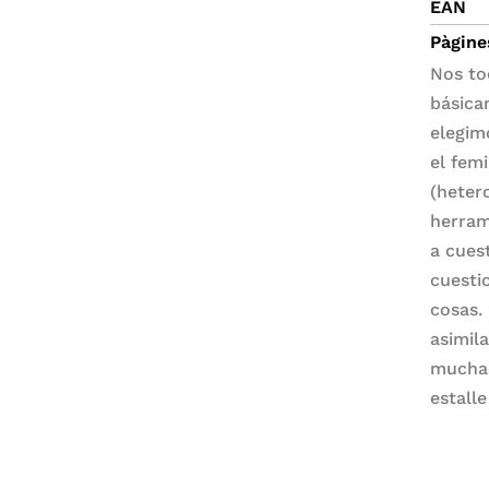
EAN
Pàgine
Nos to
básica
elegim
el fem
(heter
herram
a cues
cuesti
cosas.
asimil
muchas
estalle