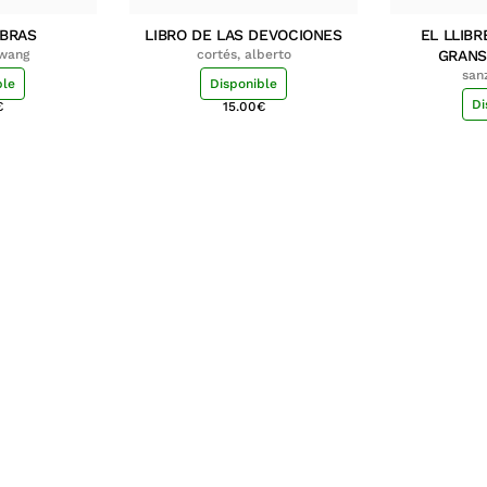
MBRAS
LIBRO DE LAS DEVOCIONES
EL LLIBR
hwang
cortés, alberto
GRANS
san
ble
Disponible
Di
€
15.00
€