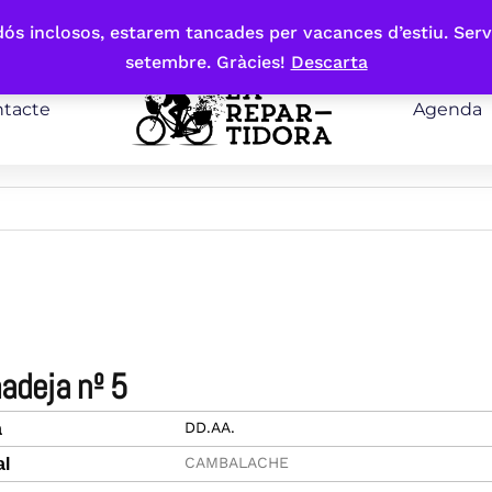
bdós inclosos, estarem tancades per vacances d’estiu. Serv
setembre. Gràcies!
Descarta
tacte
Agenda
madeja nº 5
DD.AA.
a
CAMBALACHE
al