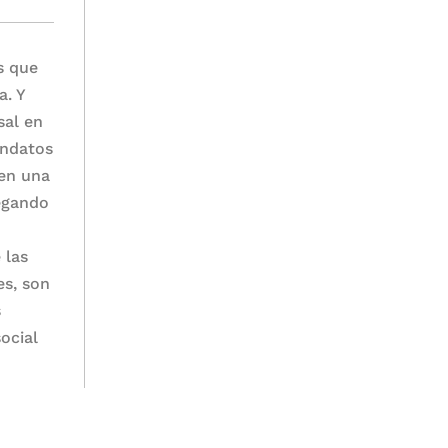
s que
a. Y
sal en
andatos
 en una
legando
 las
es, son
s
ocial