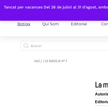
Fes-te'n sòcia
Tancat per vacances Del 26 de juliol al 31 d’agost, am
Botiga
Qui Som
Editorial
Con
Inici
/
/ LA MADEJA Nº 5
la 
Autor/
Editori