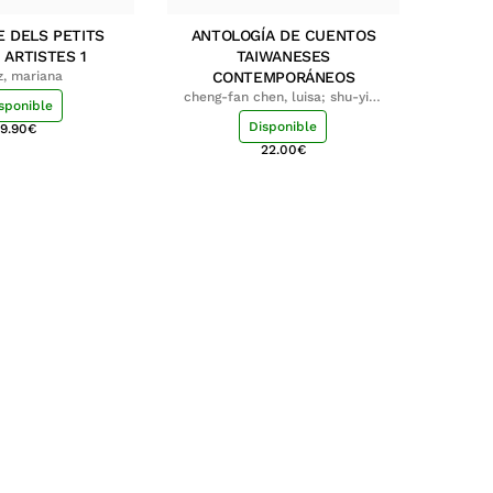
E DELS PETITS
ANTOLOGÍA DE CUENTOS
 ARTISTES 1
TAIWANESES
z, mariana
CONTEMPORÁNEOS
cheng-fan chen, luisa; shu-ying
sponible
chang, luisa
Disponible
9.90
€
22.00
€