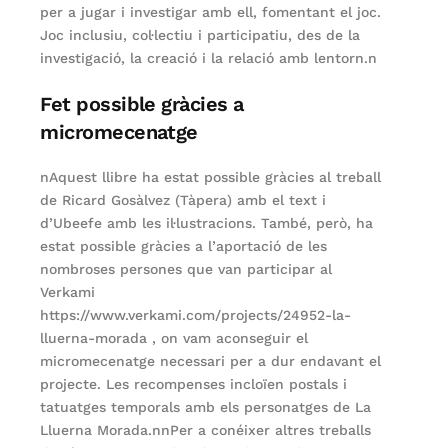
per a jugar i investigar amb ell, fomentant el joc.
Joc inclusiu, col·lectiu i participatiu, des de la
investigació, la creació i la relació amb lentorn.n
Fet possible gràcies a
micromecenatge
nAquest llibre ha estat possible gràcies al treball
de Ricard Gosàlvez (Tàpera) amb el text i
d’Ubeefe amb les il·lustracions. També, però, ha
estat possible gràcies a l’aportació de les
nombroses persones que van participar al
Verkami
https://www.verkami.com/projects/24952-la-
lluerna-morada , on vam aconseguir el
micromecenatge necessari per a dur endavant el
projecte. Les recompenses incloïen postals i
tatuatges temporals amb els personatges de La
Lluerna Morada.nnPer a conéixer altres treballs