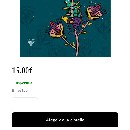
15.00
€
Disponible
En estoc
Afegeix a la cistella