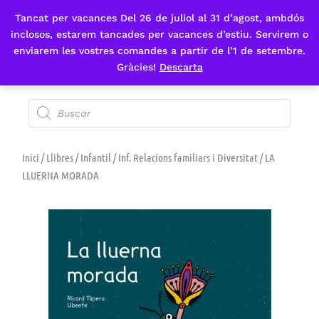
Tancat per vacances Del 26 de juliol al 31 d’agost, ambdós
Fes-te'n sòcia
inclosos, estarem tancades per vacances d’estiu. Servirem o
enviarem les vostres comandes a partir de l’1 de setembre.
Gràcies!
Descarta
Inici
/
Llibres
/
Infantil
/
Inf. Relacions familiars i Diversitat
/ LA
LLUERNA MORADA