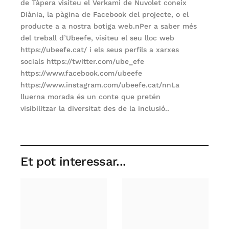
de Tàpera visiteu el Verkami de
Nuvolet coneix
Diània
, la
pàgina de Facebook del projecte
, o el
producte a a nostra
botiga web.
nPer a saber més
del treball d’Ubeefe, visiteu el seu lloc web
https://ubeefe.cat/ i els seus perfils a xarxes
socials
https://twitter.com/ube_efe
https://www.facebook.com/ubeefe
https://www.instagram.com/ubeefe.cat/
nnLa
lluerna morada és un conte que pretén
visibilitzar la diversitat des de la inclusió..
Et pot interessar...