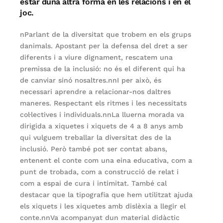
estar duna altra forma en les relacions i en el
joc.
nParlant de la diversitat que trobem en els grups
danimals. Apostant per la defensa del dret a ser
diferents i a viure dignament, rescatem una
premissa de la inclusió: no és el diferent qui ha
de canviar sinó nosaltres.nnI per això, és
necessari aprendre a relacionar-nos daltres
maneres. Respectant els ritmes i les necessitats
col·lectives i individuals.nnLa lluerna morada va
dirigida a xiquetes i xiquets de 4 a 8 anys amb
qui vulguem treballar la diversitat des de la
inclusió. Però també pot ser contat abans,
entenent el conte com una eina educativa, com a
punt de trobada, com a construcció de relat i
com a espai de cura i intimitat. També cal
destacar que la tipografia que hem utilitzat ajuda
els xiquets i les xiquetes amb dislèxia a llegir el
conte.nnVa acompanyat dun material didàctic