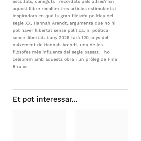
escoltats, coneguts i recordats pels altres? En
aquest llibre recollim tres articles estimulants i
inspiradors en què la gran filòsofa política del
segle XX, Hannah Arendt, argumenta que no hi
pot haver llibertat sense política, ni política
sense llibertat. L’any 2026 farà 120 anys del
naixement de Hannah Arendt, una de les
filòsofes més influents del segle passat, i ho
celebrem amb aquesta obra i un pròleg de Fina
Birulés.
Et pot interessar...