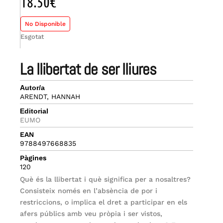
18.50
€
No Disponible
Esgotat
la llibertat de ser lliures
Autor/a
ARENDT, HANNAH
Editorial
EUMO
EAN
9788497668835
Pàgines
120
Què és la llibertat i què significa per a nosaltres?
Consisteix només en l’absència de por i
restriccions, o implica el dret a participar en els
afers públics amb veu pròpia i ser vistos,