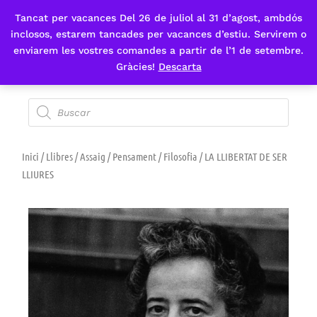
Tancat per vacances Del 26 de juliol al 31 d’agost, ambdós
Fes-te'n sòcia
inclosos, estarem tancades per vacances d’estiu. Servirem o
enviarem les vostres comandes a partir de l’1 de setembre.
Gràcies!
Descarta
Inici
/
Llibres
/
Assaig
/
Pensament
/
Filosofia
/ LA LLIBERTAT DE SER
LLIURES