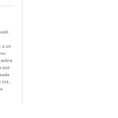
assió
t a un
 no
a sobre
s pot
ixada
 tot.
de