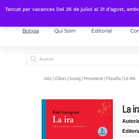
Fes-te'n sòcia
Tancat per vacances Del 26 de juliol al 31 d’agost, am
Botiga
Qui Som
Editorial
Con
Inici
/
Llibres
/
Assaig
/
Pensament
/
Filosofia
/ LA IRA
la ir
Autor/
Editori