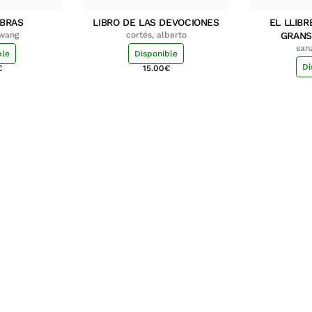
MBRAS
LIBRO DE LAS DEVOCIONES
EL LLIBR
hwang
cortés, alberto
GRANS
san
ble
Disponible
Di
€
15.00
€