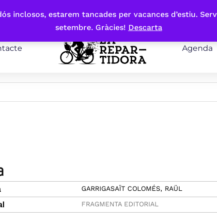
bdós inclosos, estarem tancades per vacances d’estiu. Serv
setembre. Gràcies!
Descarta
tacte
Agenda
a
GARRIGASAÏT COLOMÉS, RAÜL
a
FRAGMENTA EDITORIAL
al