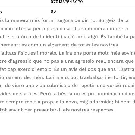
9791387548070
s
80
és la manera més forta i segura de dir no. Sorgeix de la
pació intensa per alguna cosa, d’una manera concreta
ndre el món o de la identificació amb algú. És també la p
hement: és com un alçament de totes les nostres
ialitats físiques i morals. La ira ens porta molt més sovin
cre d’agressió que no pas a una agressió real, encara que
et cap exercici estoic. És un avís del cos que ens il·lustr
cionament del món. La ira ens pot trasbalsar i enfortir, en
rar de viure una vida submisa o de repetir una versió reba
vides dels altres. Però la bèstia no es pot dominar mai del
im sempre molt a prop, a la cova, mig adormida; hi hem 
tot sovint per presentar-li els nostres respectes.