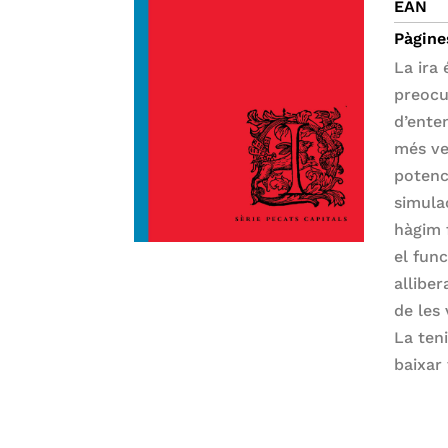
EAN
Pàgine
La ira 
preocu
d’ente
més ve
potenc
simula
hàgim f
el fun
allibe
de les 
La ten
baixar 