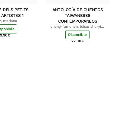
E DELS PETITS
ANTOLOGÍA DE CUENTOS
 ARTISTES 1
TAIWANESES
z, mariana
CONTEMPORÁNEOS
cheng-fan chen, luisa; shu-ying
sponible
chang, luisa
Disponible
9.90
€
22.00
€