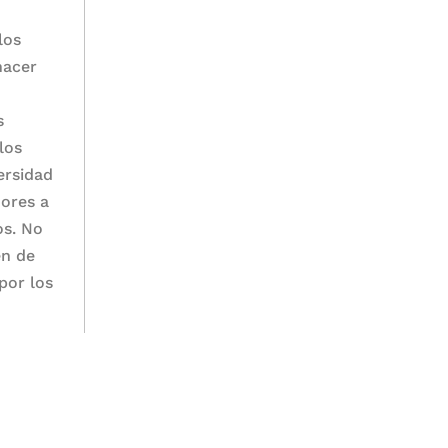
los
hacer
a
s
los
ersidad
dores a
os. No
én de
por los