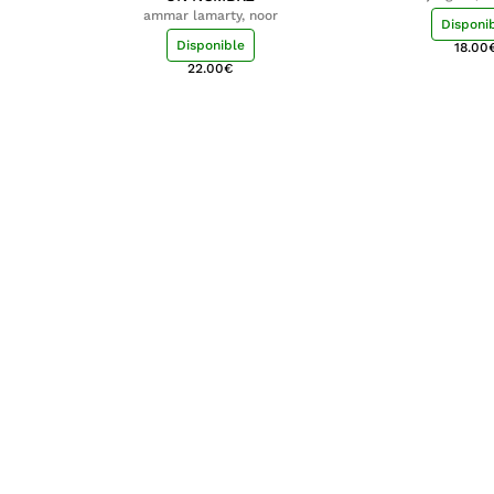
ammar lamarty, noor
Disponi
Disponible
18.00
22.00
€