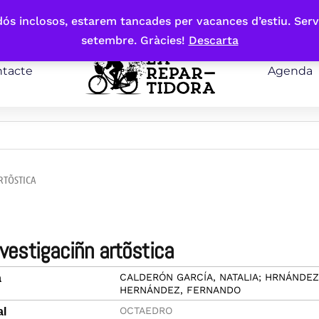
bdós inclosos, estarem tancades per vacances d’estiu. Serv
setembre. Gràcies!
Descarta
tacte
Agenda
RTÕSTICA
investigaciñn artõstica
CALDERÓN GARCÍA, NATALIA; HRNÁNDEZ
a
HERNÁNDEZ, FERNANDO
OCTAEDRO
al