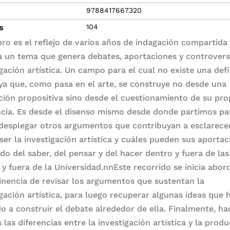
9788417667320
s
104
ibro es el reflejo de varios años de indagación compartida
a un tema que genera debates, aportaciones y controversi
igación artística. Un campo para el cual no existe una def
 ya que, como pasa en el arte, se construye no desde una
ción propositiva sino desde el cuestionamiento de su pro
ncia. Es desde el disenso mismo desde donde partimos pa
desplegar otros argumentos que contribuyan a esclarece
ser la investigación artística y cuáles pueden sus aporta
do del saber, del pensar y del hacer dentro y fuera de las
 y fuera de la Universidad.nnEste recorrido se inicia abo
tinencia de revisar los argumentos que sustentan la
igación artística, para luego recuperar algunas ideas que 
o a construir el debate alrededor de ella. Finalmente, h
s las diferencias entre la investigación artística y la prod