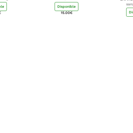
san
ble
Disponible
Di
€
15.00
€