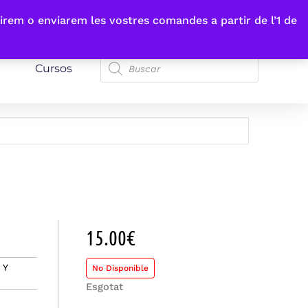
irem o enviarem les vostres comandes a partir de l’1 de
Cursos
15.00
€
 Y
No Disponible
Esgotat