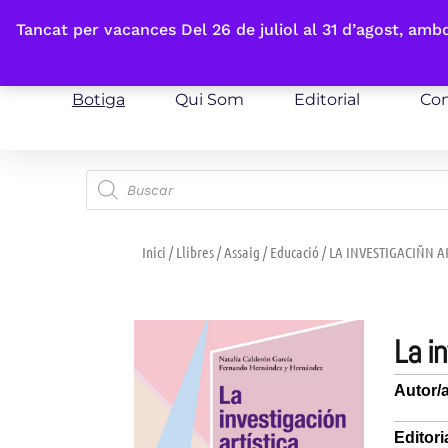
Fes-te'n sòcia
Tancat per vacances Del 26 de juliol al 31 d’agost, am
Botiga
Qui Som
Editorial
Con
Inici
/
Llibres
/
Assaig
/
Educació
/ LA INVESTIGACIÑN A
la 
Autor/
Editori