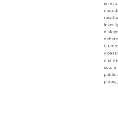
en el a
metodo
result
investi
dialog
debate
último
y pasan
una ne
solo a 
public
pares, 