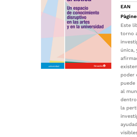
EAN
Pàgine
Este l
torno 
invest
única,
afirma
existe
poder 
puede 
al mun
dentro
la per
invest
ayudad
visible