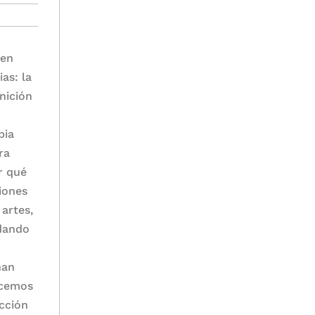
 en
as: la
inición
pia
ra
r qué
ciones
 artes,
rdando
han
acemos
ucción