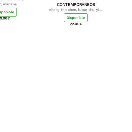
z, mariana
CONTEMPORÁNEOS
cheng-fan chen, luisa; shu-ying
sponible
chang, luisa
Disponible
9.90
€
22.00
€