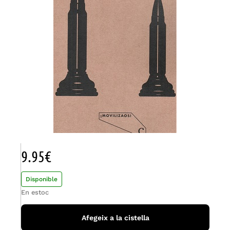
9.95
€
Disponible
En estoc
Afegeix a la cistella