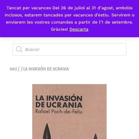
Tancat per vacances Del 26 de juliol al 31 d’agost, ambdós
Fes-te'n sòcia
inclosos, estarem tancades per vacances d’estiu. Servirem o
enviarem les vostres comandes a partir de l’1 de setembre.
Gràcies!
Descarta
Inici
/
/ LA INVASIÓN DE UCRANIA